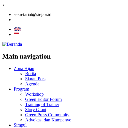
x
sekretariat@siej.or.id
Main navigation
Zona Hijau
Berita
Siaran Pers
Agenda
Program
Workshop
Green Editor Forum
Training of Trainer
Story Grant
Green Press Community
Advokasi dan Kampanye
Simpul