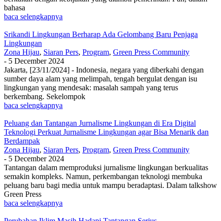
bahasa
baca selengkapnya
Srikandi Lingkungan Berharap Ada Gelombang Baru Penjaga
Lingkungan
Zona Hijau
,
Siaran Pers
,
Program
,
Green Press Community
-
5 December 2024
Jakarta, [23/11/2024] - Indonesia, negara yang diberkahi dengan
sumber daya alam yang melimpah, tengah bergulat dengan isu
lingkungan yang mendesak: masalah sampah yang terus
berkembang. Sekelompok
baca selengkapnya
Peluang dan Tantangan Jurnalisme Lingkungan di Era Digital
Teknologi Perkuat Jurnalisme Lingkungan agar Bisa Menarik dan
Berdampak
Zona Hijau
,
Siaran Pers
,
Program
,
Green Press Community
-
5 December 2024
Tantangan dalam memproduksi jurnalisme lingkungan berkualitas
semakin kompleks. Namun, perkembangan teknologi membuka
peluang baru bagi media untuk mampu beradaptasi. Dalam talkshow
Green Press
baca selengkapnya
Perubahan Iklim Masih Hadapi Tantangan Serius