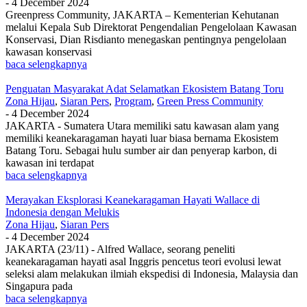
-
4 December 2024
Greenpress Community, JAKARTA – Kementerian Kehutanan
melalui Kepala Sub Direktorat Pengendalian Pengelolaan Kawasan
Konservasi, Dian Risdianto menegaskan pentingnya pengelolaan
kawasan konservasi
baca selengkapnya
Penguatan Masyarakat Adat Selamatkan Ekosistem Batang Toru
Zona Hijau
,
Siaran Pers
,
Program
,
Green Press Community
-
4 December 2024
JAKARTA - Sumatera Utara memiliki satu kawasan alam yang
memiliki keanekaragaman hayati luar biasa bernama Ekosistem
Batang Toru. Sebagai hulu sumber air dan penyerap karbon, di
kawasan ini terdapat
baca selengkapnya
Merayakan Eksplorasi Keanekaragaman Hayati Wallace di
Indonesia dengan Melukis
Zona Hijau
,
Siaran Pers
-
4 December 2024
JAKARTA (23/11) - Alfred Wallace, seorang peneliti
keanekaragaman hayati asal Inggris pencetus teori evolusi lewat
seleksi alam melakukan ilmiah ekspedisi di Indonesia, Malaysia dan
Singapura pada
baca selengkapnya