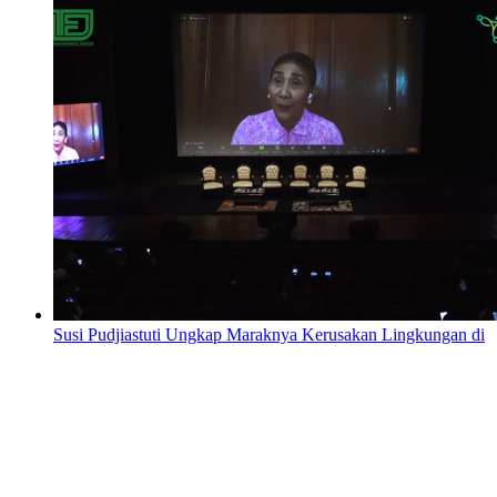
Susi Pudjiastuti Ungkap Maraknya Kerusakan Lingkungan di
Green Press Community