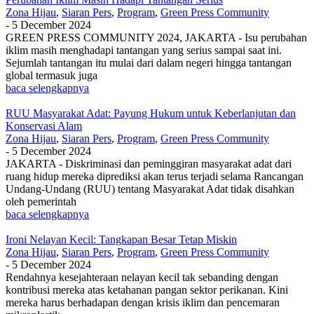
Zona Hijau
,
Siaran Pers
,
Program
,
Green Press Community
-
5 December 2024
GREEN PRESS COMMUNITY 2024, JAKARTA - Isu perubahan
iklim masih menghadapi tantangan yang serius sampai saat ini.
Sejumlah tantangan itu mulai dari dalam negeri hingga tantangan
global termasuk juga
baca selengkapnya
RUU Masyarakat Adat: Payung Hukum untuk Keberlanjutan dan
Konservasi Alam
Zona Hijau
,
Siaran Pers
,
Program
,
Green Press Community
-
5 December 2024
JAKARTA - Diskriminasi dan peminggiran masyarakat adat dari
ruang hidup mereka diprediksi akan terus terjadi selama Rancangan
Undang-Undang (RUU) tentang Masyarakat Adat tidak disahkan
oleh pemerintah
baca selengkapnya
Ironi Nelayan Kecil: Tangkapan Besar Tetap Miskin
Zona Hijau
,
Siaran Pers
,
Program
,
Green Press Community
-
5 December 2024
Rendahnya kesejahteraan nelayan kecil tak sebanding dengan
kontribusi mereka atas ketahanan pangan sektor perikanan. Kini
mereka harus berhadapan dengan krisis iklim dan pencemaran