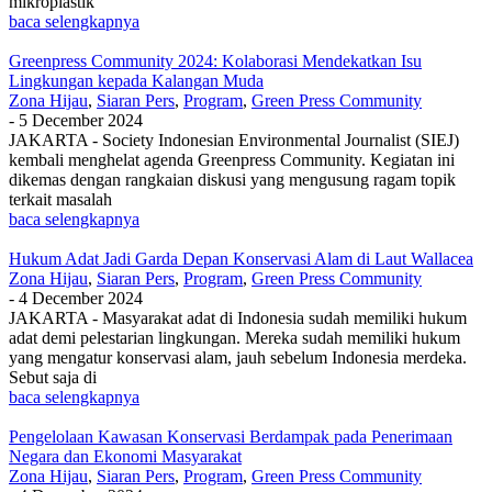
mikroplastik
baca selengkapnya
Greenpress Community 2024: Kolaborasi Mendekatkan Isu
Lingkungan kepada Kalangan Muda
Zona Hijau
,
Siaran Pers
,
Program
,
Green Press Community
-
5 December 2024
JAKARTA - Society Indonesian Environmental Journalist (SIEJ)
kembali menghelat agenda Greenpress Community. Kegiatan ini
dikemas dengan rangkaian diskusi yang mengusung ragam topik
terkait masalah
baca selengkapnya
Hukum Adat Jadi Garda Depan Konservasi Alam di Laut Wallacea
Zona Hijau
,
Siaran Pers
,
Program
,
Green Press Community
-
4 December 2024
JAKARTA - Masyarakat adat di Indonesia sudah memiliki hukum
adat demi pelestarian lingkungan. Mereka sudah memiliki hukum
yang mengatur konservasi alam, jauh sebelum Indonesia merdeka.
Sebut saja di
baca selengkapnya
Pengelolaan Kawasan Konservasi Berdampak pada Penerimaan
Negara dan Ekonomi Masyarakat
Zona Hijau
,
Siaran Pers
,
Program
,
Green Press Community