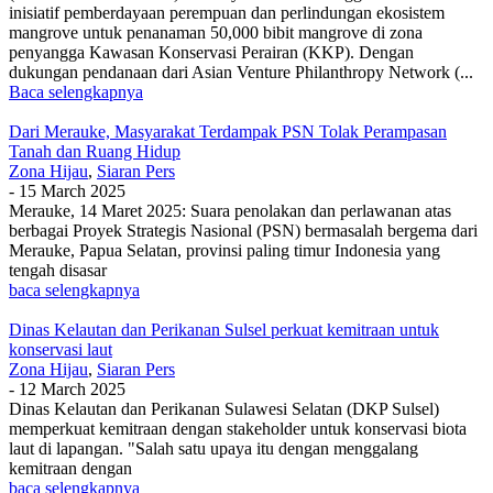
inisiatif pemberdayaan perempuan dan perlindungan ekosistem
mangrove untuk penanaman 50,000 bibit mangrove di zona
penyangga Kawasan Konservasi Perairan (KKP). Dengan
dukungan pendanaan dari Asian Venture Philanthropy Network (...
Baca selengkapnya
Dari Merauke, Masyarakat Terdampak PSN Tolak Perampasan
Tanah dan Ruang Hidup
Zona Hijau
,
Siaran Pers
-
15 March 2025
Merauke, 14 Maret 2025: Suara penolakan dan perlawanan atas
berbagai Proyek Strategis Nasional (PSN) bermasalah bergema dari
Merauke, Papua Selatan, provinsi paling timur Indonesia yang
tengah disasar
baca selengkapnya
Dinas Kelautan dan Perikanan Sulsel perkuat kemitraan untuk
konservasi laut
Zona Hijau
,
Siaran Pers
-
12 March 2025
Dinas Kelautan dan Perikanan Sulawesi Selatan (DKP Sulsel)
memperkuat kemitraan dengan stakeholder untuk konservasi biota
laut di lapangan. "Salah satu upaya itu dengan menggalang
kemitraan dengan
baca selengkapnya