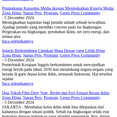
Peningkatan Kapasitas Media dengan Meningkatkan Kinerja Media
Zona Hijau
,
Siaran Pers
,
Program
,
Green Press Community
-
5 December 2024
Meningkatkan kapasitas bagi jurnalis adalah sebuah kewajiban.
Apalagi jurnalis yang memiliki concern pada isu lingkungan.
Pergerakan isu lingkungan, perubahan iklim, net zero energi, dan
semua area
baca selengkapnya
Inggris Berkomitmen Ciptakan Masa Depan yang Lebih Hijau
Zona Hijau
,
Siaran Pers
,
Program
,
Green Press Community
-
5 December 2024
Pemerintah Kerajaan Inggris berkomitmen untuk mewujudkan
energi bersih pada tahun 2030 dan mendukung negara-negara yang
berada di garis depan krisis iklim, termasuk Indonesia. Hal tersebut
sejalan
baca selengkapnya
Dua Tokoh Film Dirty Vote, Bivitri dan Feri Amsari Bicara Iklim
Zona Hijau
,
Siaran Pers
,
Program
,
Green Press Community
-
5 December 2024
JAKARTA - Membahas krisis iklim tidak bisa dilepaskan dari
kaitannya dengan situasi politik. Sebab isu lingkungan selalu erat
berkaitan dengan kebijakan yang diambil pemerintah. Pun, dalam