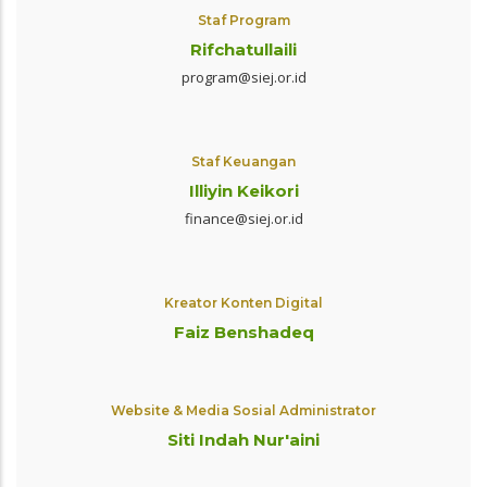
Staf Program
Rifchatullaili
program@siej.or.id
Staf Keuangan
Illiyin Keikori
finance@siej.or.id
Kreator Konten Digital
Faiz Benshadeq
Website & Media Sosial Administrator
Siti Indah Nur'aini