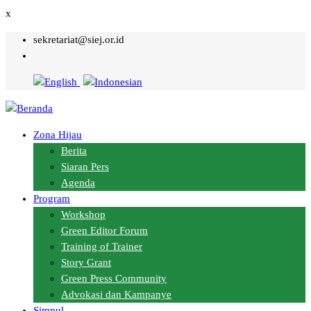
x
sekretariat@siej.or.id
Zona Hijau
Main
Berita
Siaran Pers
navigation
Agenda
Program
Workshop
Green Editor Forum
Training of Trainer
Story Grant
Green Press Community
Advokasi dan Kampanye
Simpul