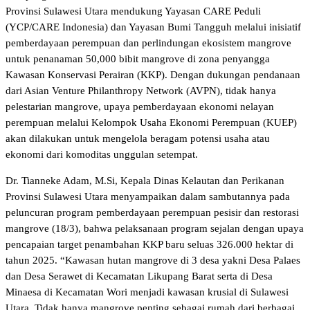
Provinsi Sulawesi Utara mendukung Yayasan CARE Peduli
(YCP/CARE Indonesia) dan Yayasan Bumi Tangguh melalui inisiatif
pemberdayaan perempuan dan perlindungan ekosistem mangrove
untuk penanaman 50,000 bibit mangrove di zona penyangga
Kawasan Konservasi Perairan (KKP). Dengan dukungan pendanaan
dari Asian Venture Philanthropy Network (AVPN), tidak hanya
pelestarian mangrove, upaya pemberdayaan ekonomi nelayan
perempuan melalui Kelompok Usaha Ekonomi Perempuan (KUEP)
akan dilakukan untuk mengelola beragam potensi usaha atau
ekonomi dari komoditas unggulan setempat.
Dr. Tianneke Adam, M.Si, Kepala Dinas Kelautan dan Perikanan
Provinsi Sulawesi Utara menyampaikan dalam sambutannya pada
peluncuran program pemberdayaan perempuan pesisir dan restorasi
mangrove (18/3), bahwa pelaksanaan program sejalan dengan upaya
pencapaian target penambahan KKP baru seluas 326.000 hektar di
tahun 2025. “Kawasan hutan mangrove di 3 desa yakni Desa Palaes
dan Desa Serawet di Kecamatan Likupang Barat serta di Desa
Minaesa di Kecamatan Wori menjadi kawasan krusial di Sulawesi
Utara. Tidak hanya mangrove penting sebagai rumah dari berbagai