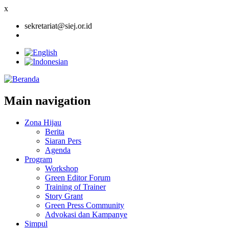
x
sekretariat@siej.or.id
Main navigation
Zona Hijau
Berita
Siaran Pers
Agenda
Program
Workshop
Green Editor Forum
Training of Trainer
Story Grant
Green Press Community
Advokasi dan Kampanye
Simpul