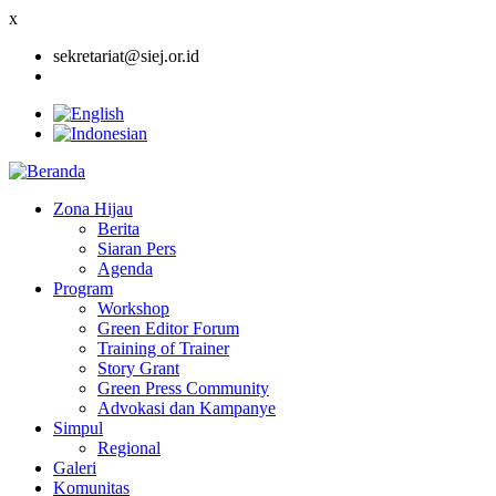
x
sekretariat@siej.or.id
Zona Hijau
Berita
Main
Siaran Pers
navigation
Agenda
Program
Workshop
Green Editor Forum
Training of Trainer
Story Grant
Green Press Community
Advokasi dan Kampanye
Simpul
Regional
Galeri
Komunitas