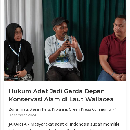
Hukum Adat Jadi Garda Depan
Konservasi Alam di Laut Wallacea
Zona Hijau
,
Siaran Pers
,
Program
,
Green Press Community
-
4
December 2024
JAKARTA - Masyarakat adat di Indonesia sudah memiliki