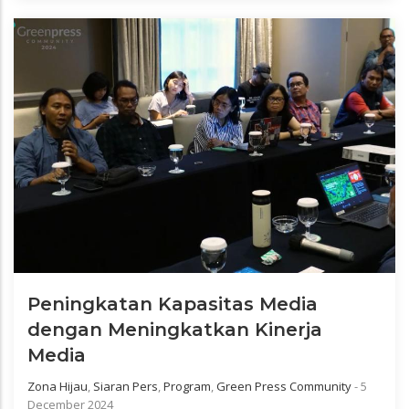
Peningkatan Kapasitas Media
dengan Meningkatkan Kinerja
Media
Zona Hijau
,
Siaran Pers
,
Program
,
Green Press Community
-
5
December 2024