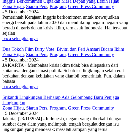
Inggris Berkomitmen Ciptakan Masa Depan yang Lebih Hijau
Zona Hijau
,
Siaran Pers
,
Program
,
Green Press Community
-
5 December 2024
Pemerintah Kerajaan Inggris berkomitmen untuk mewujudkan
energi bersih pada tahun 2030 dan mendukung negara-negara yang
berada di garis depan krisis iklim, termasuk Indonesia. Hal tersebut
sejalan
baca selengkapnya
Dua Tokoh Film Dirty Vote, Bivitri dan Feri Amsari Bicara Iklim
Zona Hijau
,
Siaran Pers
,
Program
,
Green Press Community
-
5 December 2024
JAKARTA - Membahas krisis iklim tidak bisa dilepaskan dari
kaitannya dengan situasi politik. Sebab isu lingkungan selalu erat
berkaitan dengan kebijakan yang diambil pemerintah. Pun, dalam
bahasa
baca selengkapnya
Srikandi Lingkungan Berharap Ada Gelombang Baru Penjaga
Lingkungan
Zona Hijau
,
Siaran Pers
,
Program
,
Green Press Community
-
5 December 2024
Jakarta, [23/11/2024] - Indonesia, negara yang diberkahi dengan
sumber daya alam yang melimpah, tengah bergulat dengan isu
lingkungan yang mendesak: masalah sampah yang terus