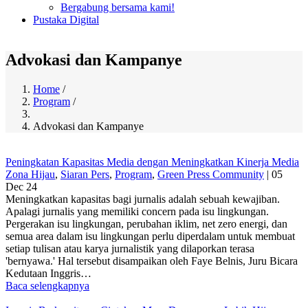
Bergabung bersama kami!
Pustaka Digital
Advokasi dan Kampanye
Home
/
Program
/
Breadcrumb
Advokasi dan Kampanye
Peningkatan Kapasitas Media dengan Meningkatkan Kinerja Media
Zona Hijau
,
Siaran Pers
,
Program
,
Green Press Community
|
05
Dec 24
Meningkatkan kapasitas bagi jurnalis adalah sebuah kewajiban.
Apalagi jurnalis yang memiliki concern pada isu lingkungan.
Pergerakan isu lingkungan, perubahan iklim, net zero energi, dan
semua area dalam isu lingkungan perlu diperdalam untuk membuat
setiap tulisan atau karya jurnalistik yang dilaporkan terasa
'bernyawa.' Hal tersebut disampaikan oleh Faye Belnis, Juru Bicara
Kedutaan Inggris…
Baca selengkapnya