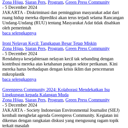
Zona Hijau
,
Siaran Pers
,
Program
,
Green Press Community
-
5 December 2024
JAKARTA - Diskriminasi dan peminggiran masyarakat adat dari
ruang hidup mereka diprediksi akan terus terjadi selama Rancangan
Undang-Undang (RUU) tentang Masyarakat Adat tidak disahkan
oleh pemerintah
baca selengkapnya
Ironi Nelayan Kecil: Tangkapan Besar Tetap Miskin
Zona Hijau
,
Siaran Pers
,
Program
,
Green Press Community
-
5 December 2024
Rendahnya kesejahteraan nelayan kecil tak sebanding dengan
kontribusi mereka atas ketahanan pangan sektor perikanan. Kini
mereka harus berhadapan dengan krisis iklim dan pencemaran
mikroplastik
baca selengkapnya
Greenpress Community 2024: Kolaborasi Mendekatkan Isu
Lingkungan kepada Kalangan Muda
Zona Hijau
,
Siaran Pers
,
Program
,
Green Press Community
-
5 December 2024
JAKARTA - Society Indonesian Environmental Journalist (SIEJ)
kembali menghelat agenda Greenpress Community. Kegiatan ini
dikemas dengan rangkaian diskusi yang mengusung ragam topik
terkait masalah