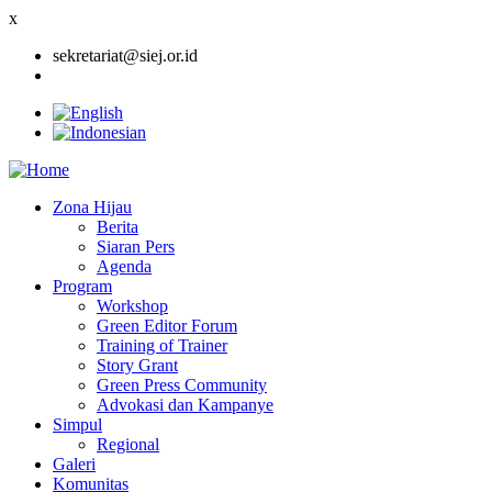
x
sekretariat@siej.or.id
Zona Hijau
Berita
Main
Siaran Pers
navigation
Agenda
Program
Workshop
Green Editor Forum
Training of Trainer
Story Grant
Green Press Community
Advokasi dan Kampanye
Simpul
Regional
Galeri
Komunitas