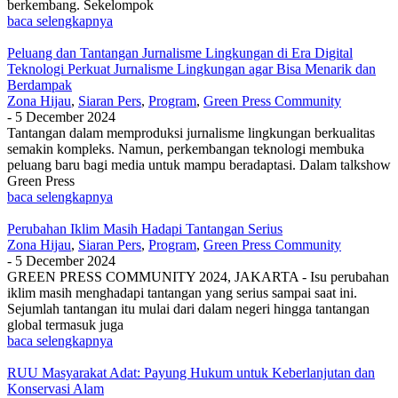
berkembang. Sekelompok
baca selengkapnya
Peluang dan Tantangan Jurnalisme Lingkungan di Era Digital
Teknologi Perkuat Jurnalisme Lingkungan agar Bisa Menarik dan
Berdampak
Zona Hijau
,
Siaran Pers
,
Program
,
Green Press Community
-
5 December 2024
Tantangan dalam memproduksi jurnalisme lingkungan berkualitas
semakin kompleks. Namun, perkembangan teknologi membuka
peluang baru bagi media untuk mampu beradaptasi. Dalam talkshow
Green Press
baca selengkapnya
Perubahan Iklim Masih Hadapi Tantangan Serius
Zona Hijau
,
Siaran Pers
,
Program
,
Green Press Community
-
5 December 2024
GREEN PRESS COMMUNITY 2024, JAKARTA - Isu perubahan
iklim masih menghadapi tantangan yang serius sampai saat ini.
Sejumlah tantangan itu mulai dari dalam negeri hingga tantangan
global termasuk juga
baca selengkapnya
RUU Masyarakat Adat: Payung Hukum untuk Keberlanjutan dan
Konservasi Alam