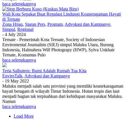
baca selengkapnya
Wali Kota Sepakat Buat Regulasi Lindungi Keaneragaman Hayati
di Ternate
Zona Hijau
,
Siaran Pers
,
Program
,
Advokasi dan Kampanye
,
Simpul
,
Regional
-
4 July 2024
Ternate - Pemerintah Kota Ternate, Society of Indonesian
Enviromental Journalists (SIEJ) simpul Maluku Utara, Burung
Indonesia, Halmahera Wilf Photograpy (HWP), Sylva Unkhair
Ternate, Komuntas Pulo
baca selengkapnya
Teria Salhuteru: Bumi Adalah Rumah Tua Kita
EnviroTalk
,
Advokasi dan Kampanye
-
19 May 2022
Maluku menjadi salah satu provinsi yang memiliki keanekaragaman
hayati beragam di wilayah Timur Indonesia. Hutan tropis dan laut
menjadi bagian tak terpisahkan dari kehidupan masyarakat Maluku.
Namun
baca selengkapnya
Load More