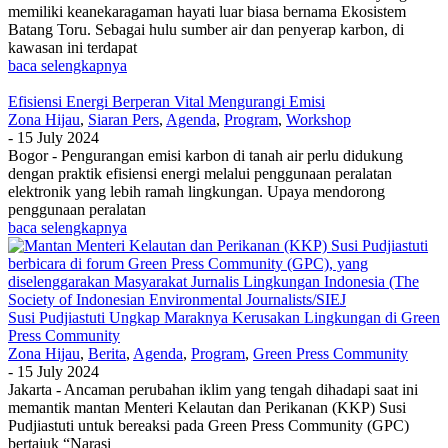
memiliki keanekaragaman hayati luar biasa bernama Ekosistem
Batang Toru. Sebagai hulu sumber air dan penyerap karbon, di
kawasan ini terdapat
baca selengkapnya
Efisiensi Energi Berperan Vital Mengurangi Emisi
Zona Hijau
,
Siaran Pers
,
Agenda
,
Program
,
Workshop
-
15 July 2024
Bogor - Pengurangan emisi karbon di tanah air perlu didukung
dengan praktik efisiensi energi melalui penggunaan peralatan
elektronik yang lebih ramah lingkungan. Upaya mendorong
penggunaan peralatan
baca selengkapnya
Susi Pudjiastuti Ungkap Maraknya Kerusakan Lingkungan di Green
Press Community
Zona Hijau
,
Berita
,
Agenda
,
Program
,
Green Press Community
-
15 July 2024
Jakarta - Ancaman perubahan iklim yang tengah dihadapi saat ini
memantik mantan Menteri Kelautan dan Perikanan (KKP) Susi
Pudjiastuti untuk bereaksi pada Green Press Community (GPC)
bertajuk “Narasi