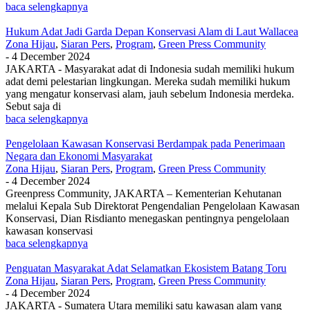
baca selengkapnya
Hukum Adat Jadi Garda Depan Konservasi Alam di Laut Wallacea
Zona Hijau
,
Siaran Pers
,
Program
,
Green Press Community
-
4 December 2024
JAKARTA - Masyarakat adat di Indonesia sudah memiliki hukum
adat demi pelestarian lingkungan. Mereka sudah memiliki hukum
yang mengatur konservasi alam, jauh sebelum Indonesia merdeka.
Sebut saja di
baca selengkapnya
Pengelolaan Kawasan Konservasi Berdampak pada Penerimaan
Negara dan Ekonomi Masyarakat
Zona Hijau
,
Siaran Pers
,
Program
,
Green Press Community
-
4 December 2024
Greenpress Community, JAKARTA – Kementerian Kehutanan
melalui Kepala Sub Direktorat Pengendalian Pengelolaan Kawasan
Konservasi, Dian Risdianto menegaskan pentingnya pengelolaan
kawasan konservasi
baca selengkapnya
Penguatan Masyarakat Adat Selamatkan Ekosistem Batang Toru
Zona Hijau
,
Siaran Pers
,
Program
,
Green Press Community
-
4 December 2024
JAKARTA - Sumatera Utara memiliki satu kawasan alam yang