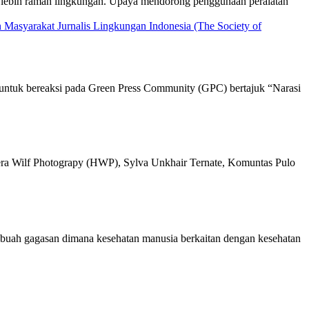
ang lebih ramah lingkungan. Upaya mendorong penggunaan peralatan
i untuk bereaksi pada Green Press Community (GPC) bertajuk “Narasi
ahera Wilf Photograpy (HWP), Sylva Unkhair Ternate, Komuntas Pulo
ebuah gagasan dimana kesehatan manusia berkaitan dengan kesehatan