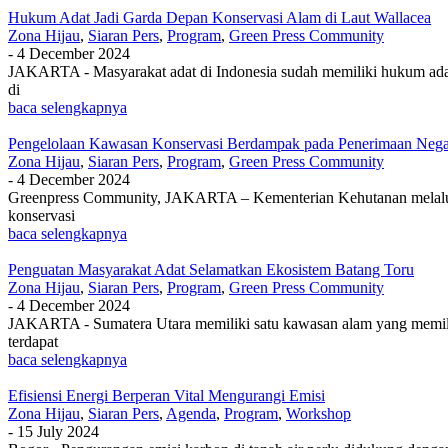
Hukum Adat Jadi Garda Depan Konservasi Alam di Laut Wallacea
Zona Hijau
,
Siaran Pers
,
Program
,
Green Press Community
-
4 December 2024
JAKARTA - Masyarakat adat di Indonesia sudah memiliki hukum adat
di
baca selengkapnya
Pengelolaan Kawasan Konservasi Berdampak pada Penerimaan Nega
Zona Hijau
,
Siaran Pers
,
Program
,
Green Press Community
-
4 December 2024
Greenpress Community, JAKARTA – Kementerian Kehutanan melalui 
konservasi
baca selengkapnya
Penguatan Masyarakat Adat Selamatkan Ekosistem Batang Toru
Zona Hijau
,
Siaran Pers
,
Program
,
Green Press Community
-
4 December 2024
JAKARTA - Sumatera Utara memiliki satu kawasan alam yang memilik
terdapat
baca selengkapnya
Efisiensi Energi Berperan Vital Mengurangi Emisi
Zona Hijau
,
Siaran Pers
,
Agenda
,
Program
,
Workshop
-
15 July 2024