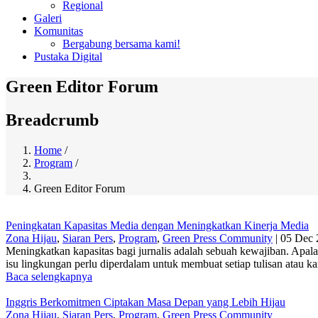
Regional
Galeri
Komunitas
Bergabung bersama kami!
Pustaka Digital
Green Editor Forum
Breadcrumb
Home
/
Program
/
Green Editor Forum
Peningkatan Kapasitas Media dengan Meningkatkan Kinerja Media
Zona Hijau
,
Siaran Pers
,
Program
,
Green Press Community
|
05 Dec 
Meningkatkan kapasitas bagi jurnalis adalah sebuah kewajiban. Apala
isu lingkungan perlu diperdalam untuk membuat setiap tulisan atau ka
Baca selengkapnya
Inggris Berkomitmen Ciptakan Masa Depan yang Lebih Hijau
Zona Hijau
,
Siaran Pers
,
Program
,
Green Press Community