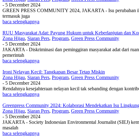
-
5 December 2024
GREEN PRESS COMMUNITY 2024, JAKARTA - Isu perubahan iklim masih
termasuk juga
baca selengkapnya
RUU Masyarakat Adat: Payung Hukum untuk Keberlanjutan dan Ko
Zona Hijau
,
Siaran Pers
,
Program
,
Green Press Community
-
5 December 2024
JAKARTA - Diskriminasi dan peminggiran masyarakat adat dari ruan
pemerintah
baca selengkapnya
Ironi Nelayan Kecil: Tangkapan Besar Tetap Miskin
Zona Hijau
,
Siaran Pers
,
Program
,
Green Press Community
-
5 December 2024
Rendahnya kesejahteraan nelayan kecil tak sebanding dengan kontrib
baca selengkapnya
Greenpress Community 2024: Kolaborasi Mendekatkan Isu Lingkun
Zona Hijau
,
Siaran Pers
,
Program
,
Green Press Community
-
5 December 2024
JAKARTA - Society Indonesian Environmental Journalist (SIEJ) kem
masalah
baca selengkapnya