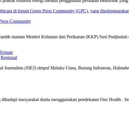
n praktik efisiensi energi melalui penggunaan peralatan elektronik y
 Press Community
emantik mantan Menteri Kelautan dan Perikanan (KKP) Susi Pudjiastut
Ternate
,
Regional
ntal Journalists (SIEJ) simpul Maluku Utara, Burung Indonesia, Halm
ng dihadapi masyarakat dunia menggunakan pendekatan One Health . S