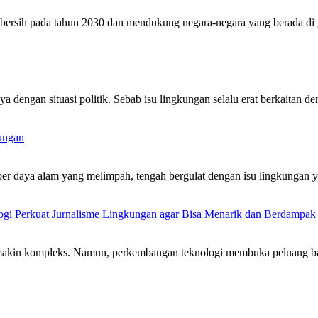
rsih pada tahun 2030 dan mendukung negara-negara yang berada di gari
a dengan situasi politik. Sebab isu lingkungan selalu erat berkaitan 
ungan
umber daya alam yang melimpah, tengah bergulat dengan isu lingkung
logi Perkuat Jurnalisme Lingkungan agar Bisa Menarik dan Berdampak
emakin kompleks. Namun, perkembangan teknologi membuka peluang b