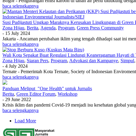
Bogor - Pengurangan emisi karbon di tanah air perlu didukung denga
baca selengkapnya
Susi Pudjiastuti Ungkap Maraknya Kerusakan Lingkungan di Green
Zona Hijau
,
Berita
,
Agenda
,
Program
,
Green Press Community
-
15 July 2024
Jakarta - Ancaman perubahan iklim yang tengah dihadapi saat ini m
baca selengkapnya
Wali Kota Sepakat Buat Regulasi Lindungi Keaneragaman Hayati di 
Zona Hijau
,
Siaran Pers
,
Program
,
Advokasi dan Kampanye
,
Simpul
-
4 July 2024
Ternate - Pemerintah Kota Ternate, Society of Indonesian Envirome
baca selengkapnya
Panduan Meliput "One Health" untuk Jurnalis
Berita
,
Green Editor Forum
,
Workshop
-
29 June 2022
Krisis iklim dan pandemi Covid-19 menjadi isu kesehatan global ya
baca selengkapnya
Load More