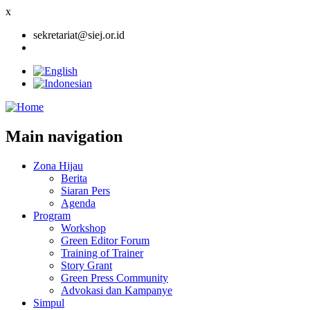
x
sekretariat@siej.or.id
Main navigation
Zona Hijau
Berita
Siaran Pers
Agenda
Program
Workshop
Green Editor Forum
Training of Trainer
Story Grant
Green Press Community
Advokasi dan Kampanye
Simpul