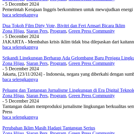
-
5 December 2024
Pemerintah Kerajaan Inggris berkomitmen untuk mewujudkan energi be
baca selengkapnya
Dua Tokoh Film Dirty Vote, Bivitri dan Feri Amsari Bicara Iklim
Zona Hijau
,
Siaran Pers
,
Program
,
Green Press Community
-
5 December 2024
JAKARTA - Membahas krisis iklim tidak bisa dilepaskan dari kaitanny
baca selengkapnya
Srikandi Lingkungan Berharap Ada Gelombang Baru Penjaga Lingk
Zona Hijau
,
Siaran Pers
,
Program
,
Green Press Community
-
5 December 2024
Jakarta, [23/11/2024] - Indonesia, negara yang diberkahi dengan s
baca selengkapnya
Peluang dan Tantangan Jurnalisme Lingkungan di Era Digital Tekno
Zona Hijau
,
Siaran Pers
,
Program
,
Green Press Community
-
5 December 2024
Tantangan dalam memproduksi jurnalisme lingkungan berkualitas s
Press
baca selengkapnya
Perubahan Iklim Masih Hadapi Tantangan Serius
Zona Hijau
,
Siaran Pers
,
Program
,
Green Press Community