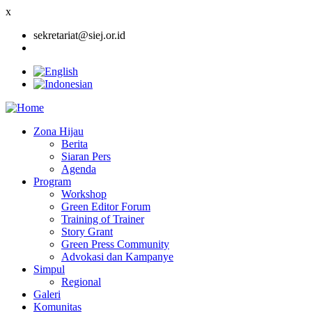
x
sekretariat@siej.or.id
Zona Hijau
Berita
Main
Siaran Pers
navigation
Agenda
Program
Workshop
Green Editor Forum
Training of Trainer
Story Grant
Green Press Community
Advokasi dan Kampanye
Simpul
Regional
Galeri
Komunitas