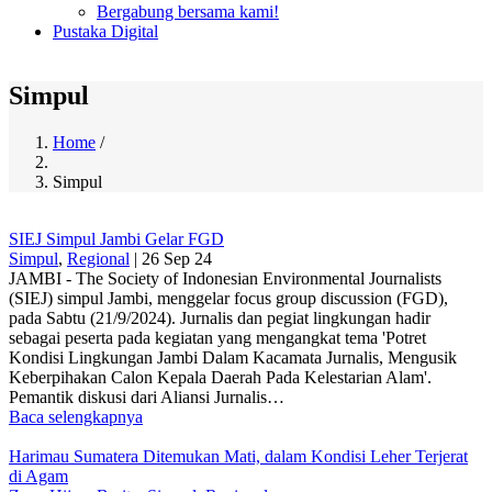
Bergabung bersama kami!
Pustaka Digital
Simpul
Home
/
Breadcrumb
Simpul
SIEJ Simpul Jambi Gelar FGD
Simpul
,
Regional
|
26 Sep 24
JAMBI - The Society of Indonesian Environmental Journalists
(SIEJ) simpul Jambi, menggelar focus group discussion (FGD),
pada Sabtu (21/9/2024). Jurnalis dan pegiat lingkungan hadir
sebagai peserta pada kegiatan yang mengangkat tema 'Potret
Kondisi Lingkungan Jambi Dalam Kacamata Jurnalis, Mengusik
Keberpihakan Calon Kepala Daerah Pada Kelestarian Alam'.
Pemantik diskusi dari Aliansi Jurnalis…
Baca selengkapnya
Harimau Sumatera Ditemukan Mati, dalam Kondisi Leher Terjerat
di Agam