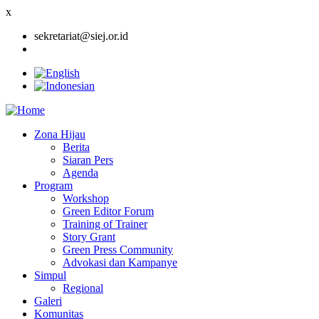
x
sekretariat@siej.or.id
Zona Hijau
Berita
Main
Siaran Pers
navigation
Agenda
Program
Workshop
Green Editor Forum
Training of Trainer
Story Grant
Green Press Community
Advokasi dan Kampanye
Simpul
Regional
Galeri
Komunitas