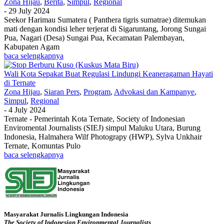
Zona Hijau
,
Berita
,
Simpul
,
Regional
-
29 July 2024
Seekor Harimau Sumatera ( Panthera tigris sumatrae) ditemukan
mati dengan kondisi leher terjerat di Sigaruntang, Jorong Sungai
Pua, Nagari (Desa) Sungai Pua, Kecamatan Palembayan,
Kabupaten Agam
baca selengkapnya
Wali Kota Sepakat Buat Regulasi Lindungi Keaneragaman Hayati
di Ternate
Zona Hijau
,
Siaran Pers
,
Program
,
Advokasi dan Kampanye
,
Simpul
,
Regional
-
4 July 2024
Ternate - Pemerintah Kota Ternate, Society of Indonesian
Enviromental Journalists (SIEJ) simpul Maluku Utara, Burung
Indonesia, Halmahera Wilf Photograpy (HWP), Sylva Unkhair
Ternate, Komuntas Pulo
baca selengkapnya
Masyarakat Jurnalis Lingkungan Indonesia
The Society of Indonesian Environmental Journalists