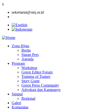
x
sekretariat@siej.or.id
Zona Hijau
Berita
Main
Siaran Pers
navigation
Agenda
Program
Workshop
Green Editor Forum
Training of Trainer
Story Grant
Green Press Community
Advokasi dan Kampanye
Simpul
Regional
Galeri
Komunitas