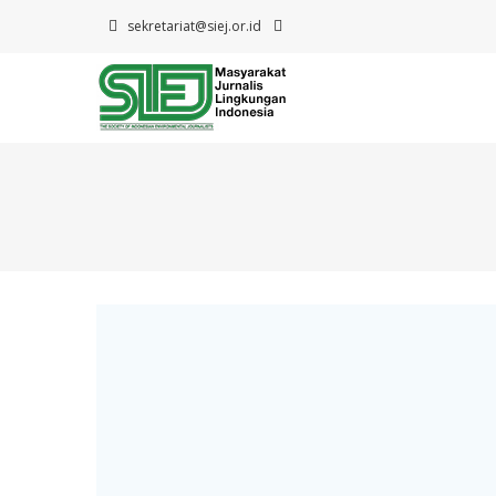
sekretariat@siej.or.id
M
n