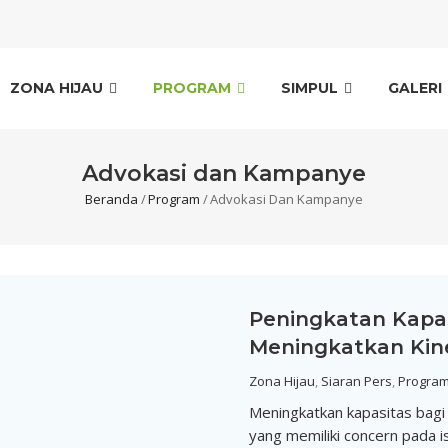
ain
ZONA HIJAU
PROGRAM
SIMPUL
GALERI
avigation
Advokasi dan Kampanye
Beranda
/
Program
/
Advokasi Dan Kampanye
Breadcrumb
Peningkatan Kapa
Meningkatkan Kin
Zona Hijau
,
Siaran Pers
,
Progra
Meningkatkan kapasitas bagi j
yang memiliki concern pada i