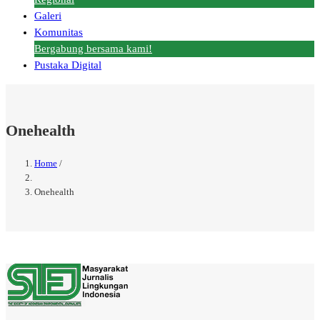
Galeri
Komunitas
Bergabung bersama kami!
Pustaka Digital
Onehealth
Home
/
Breadcrumb
Onehealth