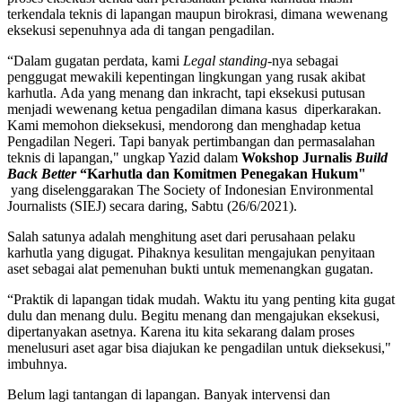
terkendala teknis di lapangan maupun birokrasi, dimana wewenang
eksekusi sepenuhnya ada di tangan pengadilan.
“Dalam gugatan perdata, kami
Legal standing
-nya sebagai
penggugat mewakili kepentingan lingkungan yang rusak akibat
karhutla. Ada yang menang dan inkracht, tapi eksekusi putusan
menjadi wewenang ketua pengadilan dimana kasus diperkarakan.
Kami memohon dieksekusi, mendorong dan menghadap ketua
Pengadilan Negeri. Tapi banyak pertimbangan dan permasalahan
teknis di lapangan," ungkap Yazid dalam
Wokshop Jurnalis
Build
Back Better
“Karhutla dan Komitmen Penegakan Hukum"
yang diselenggarakan The Society of Indonesian Environmental
Journalists (SIEJ) secara daring, Sabtu (26/6/2021).
Salah satunya adalah menghitung aset dari perusahaan pelaku
karhutla yang digugat. Pihaknya kesulitan mengajukan penyitaan
aset sebagai alat pemenuhan bukti untuk memenangkan gugatan.
“Praktik di lapangan tidak mudah. Waktu itu yang penting kita gugat
dulu dan menang dulu. Begitu menang dan mengajukan eksekusi,
dipertanyakan asetnya. Karena itu kita sekarang dalam proses
menelusuri aset agar bisa diajukan ke pengadilan untuk dieksekusi,"
imbuhnya.
Belum lagi tantangan di lapangan. Banyak intervensi dan