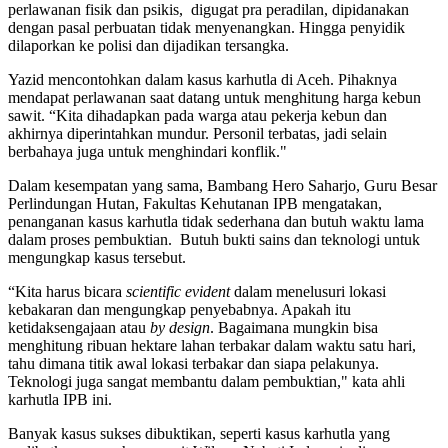
perlawanan fisik dan psikis, digugat pra peradilan, dipidanakan
dengan pasal perbuatan tidak menyenangkan. Hingga penyidik
dilaporkan ke polisi dan dijadikan tersangka.
Yazid mencontohkan dalam kasus karhutla di Aceh. Pihaknya
mendapat perlawanan saat datang untuk menghitung harga kebun
sawit. “Kita dihadapkan pada warga atau pekerja kebun dan
akhirnya diperintahkan mundur. Personil terbatas, jadi selain
berbahaya juga untuk menghindari konflik."
Dalam kesempatan yang sama, Bambang Hero Saharjo, Guru Besar
Perlindungan Hutan, Fakultas Kehutanan IPB mengatakan,
penanganan kasus karhutla tidak sederhana dan butuh waktu lama
dalam proses pembuktian. Butuh bukti sains dan teknologi untuk
mengungkap kasus tersebut.
“Kita harus bicara
scientific evident
dalam menelusuri lokasi
kebakaran dan mengungkap penyebabnya. Apakah itu
ketidaksengajaan atau
by design
. Bagaimana mungkin bisa
menghitung ribuan hektare lahan terbakar dalam waktu satu hari,
tahu dimana titik awal lokasi terbakar dan siapa pelakunya.
Teknologi juga sangat membantu dalam pembuktian," kata ahli
karhutla IPB ini.
Banyak kasus sukses dibuktikan, seperti kasus karhutla yang