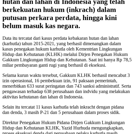
hutan dan lahan di Indonesia yang telah
berkekuatan hukum (inkrach) dalam
putusan perkara perdata, hingga kini
belum masuk kas negara.
Data itu tercatat dari kasus perdata kebakaran hutan dan lahan
(karhutla) tahun 2015-2021, yang berhasil dimenangkan dalam
kasus penegakan hukum karhutla oleh Kementrian Lingkungan
Hidup dan Kehutanan (KLHK) melalui Dirjen Penegakan Hukum
Gakkum Lingkungan Hidup dan Kehutanan. Saat ini hanya Rp 78,5
miliar pembayaran ganti rugi yang berhasil di eksekusi.
Selama kurun waktu tersebut, Gakkum KLHK berhasil mencabut 3
izin operasional, 16 pembekuan izin, 91 paksaan pemerintah,
menerbitkan 633 surat peringatan dan 743 sanksi administratif. Serta
pengawasan terhadap 638 perusahaan dan indvidu yang melakukan
aktivitas kehutanan dan lahan di Indonesia.
Selain itu tercatat 11 kasus karhutla telah inkracht dengan pidana
dan denda, 3 masih P-21 dan 5 perusahaan dalam proses sidik.
Direktur Penegakan Hukum Pidana Dirjen Gakkum Lingkungan
Hidup dan Kehutanan KLHK, Yazid Hurhuda mengungkapkan,
proses eksekusi denda dari perusahaan pelaku karhutla masih