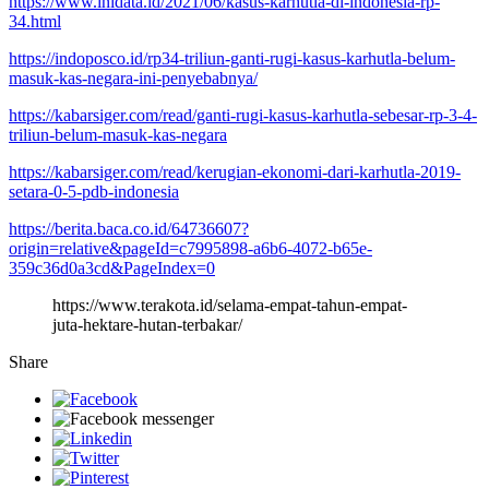
https://www.inidata.id/2021/06/kasus-karhutla-di-indonesia-rp-
34.html
https://indoposco.id/rp34-triliun-ganti-rugi-kasus-karhutla-belum-
masuk-kas-negara-ini-penyebabnya/
https://kabarsiger.com/read/ganti-rugi-kasus-karhutla-sebesar-rp-3-4-
triliun-belum-masuk-kas-negara
https://kabarsiger.com/read/kerugian-ekonomi-dari-karhutla-2019-
setara-0-5-pdb-indonesia
https://berita.baca.co.id/64736607?
origin=relative&pageId=c7995898-a6b6-4072-b65e-
359c36d0a3cd&PageIndex=0
https://www.terakota.id/selama-empat-tahun-empat-
juta-hektare-hutan-terbakar/
Share