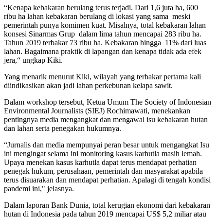
“Kenapa kebakaran berulang terus terjadi. Dari 1,6 juta ha, 600
ribu ha lahan kebakaran berulang di lokasi yang sama meski
pemerintah punya komimen kuat. Misalnya, total kebakaran lahan
konsesi Sinarmas Grup dalam lima tahun mencapai 283 ribu ha.
Tahun 2019 terbakar 73 ribu ha. Kebakaran hingga 11% dari luas
lahan. Bagaimana praktik di lapangan dan kenapa tidak ada efek
jera,“ ungkap Kiki.
Yang menarik menurut Kiki, wilayah yang terbakar pertama kali
diindikasikan akan jadi lahan perkebunan kelapa sawit.
Dalam workshop tersebut, Ketua Umum The Society of Indonesian
Environmental Journalists (SIEJ) Rochimawati, menekankan
pentingnya media mengangkat dan mengawal isu kebakaran hutan
dan lahan serta penegakan hukumnya.
“Jurnalis dan media mempunyai peran besar untuk mengangkat Isu
ini mengingat selama ini monitoring kasus karhutla masih lemah.
Upaya menekan kasus karhutla dapat terus mendapat perhatian
penegak hukum, perusahaan, pemerintah dan masyarakat apabila
terus disuarakan dan mendapat perhatian. Apalagi di tengah kondisi
pandemi ini," jelasnya.
Dalam laporan Bank Dunia, total kerugian ekonomi dari kebakaran
hutan di Indonesia pada tahun 2019 mencapai US$ 5,2 miliar atau