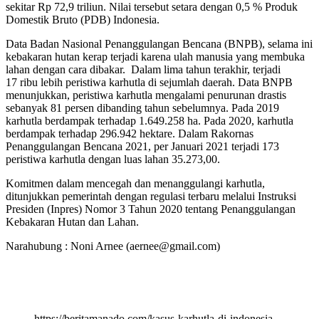
sekitar Rp 72,9 triliun. Nilai tersebut setara dengan 0,5 % Produk
Domestik Bruto (PDB) Indonesia.
Data Badan Nasional Penanggulangan Bencana (BNPB), selama ini
kebakaran hutan kerap terjadi karena ulah manusia yang membuka
lahan dengan cara dibakar. Dalam lima tahun terakhir, terjadi
17 ribu lebih peristiwa karhutla di sejumlah daerah. Data BNPB
menunjukkan, peristiwa karhutla mengalami penurunan drastis
sebanyak 81 persen dibanding tahun sebelumnya. Pada 2019
karhutla berdampak terhadap 1.649.258 ha. Pada 2020, karhutla
berdampak terhadap 296.942 hektare. Dalam Rakornas
Penanggulangan Bencana 2021, per Januari 2021 terjadi 173
peristiwa karhutla dengan luas lahan 35.273,00.
Komitmen dalam mencegah dan menanggulangi karhutla,
ditunjukkan pemerintah dengan regulasi terbaru melalui Instruksi
Presiden (Inpres) Nomor 3 Tahun 2020 tentang Penanggulangan
Kebakaran Hutan dan Lahan.
Narahubung : Noni Arnee (aernee@gmail.com)
https://beritamanado.com/kasus-karhutla-di-indonesia-