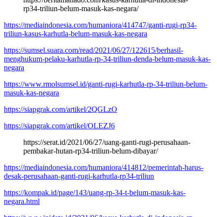
rp34-triliun-belum-masuk-kas-negara/
https://mediaindonesia.com/humaniora/414747/ganti-rugi-rp34-
triliun-kasus-karhutla-belum-masuk-kas-negara
https://sumsel.suara.com/read/2021/06/27/122615/berhasil-
menghukum-pelaku-karhutla-rp-34-triliun-denda-belum-masuk-kas-
negara
https://www.rmolsumsel.id/ganti-rugi-karhutla-rp-34-triliun-belum-
masuk-kas-negara
https://siapgrak.com/artikel/2QGLzO
https://siapgrak.com/artikel/OLEZJ6
https://serat.id/2021/06/27/uang-ganti-rugi-perusahaan-
pembakar-hutan-rp34-triliun-belum-dibayar/
https://mediaindonesia.com/humaniora/414812/pemerintah-harus-
desak-perusahaan-ganti-rugi-karhutla-rp34-triliun
https://kompak.id/page/143/uang-rp-34-t-belum-masuk-kas-
negara.html