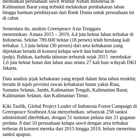
melibatkan perusahaan sawit Wilmar Nabati Indonesia di
Kalimantan Barat yang terbukti melakukan pembakaran lahan
hingga bantuan pembiayaan dari Bank Dunia untuk perusahaan ini
di cabut.
Sementara itu, analisis Greenpeace Asia Tenggara
menemukan: Antara 2015 – 2019, 4,4 juta hektar lahan terbakar di
Indonesia. Sekitar 789.600 hektar (18 persen) telah berulang kali
terbakar. 1,3 juta hektar (30 persen) dari area kebakaran yang
dipetakan berada di konsesi kelapa sawit dan bubur kertas
(pulp). Bahkan, karhutla tahunan terburuk sejak 2015 membakar
1,6 juta hektar hutan dan lahan atau setara 27 kali luas wilayah DKI
Jakarta.
Data analisis jejak kebakaran yang terjadi dalam lima tahun terakhir,
berada di tujuh provinsi rawan kebakaran hutan yakni Riau,
Sumatra Selatan, Jambi, Kalimantan Tengah, Kalimantan Barat,
Kalimantan Selatan, dan Kalimantan Timur.
Kiki Taufik, Global Project Leader of Indonesia Forest Campaign di
Greenpeace Southeast Asia menyebutkan, sebanyak 258 sanksi
administratif diterbitkan, dengan 51 tuntutan pidana dan 21 gugatan
perdata. 8 dari 10 perusahaan kelapa sawit dengan area terbakar
terbesar di konsesi mereka dari 2015 hingga 2019, belum menerima
sanksi apapun.