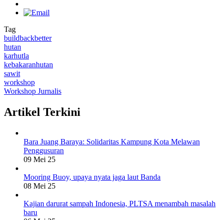
Tag
buildbackbetter
hutan
karhutla
kebakaranhutan
sawit
workshop
Workshop Jurnalis
Artikel Terkini
Bara Juang Baraya: Solidaritas Kampung Kota Melawan
Penggusuran
09 Mei 25
Mooring Buoy, upaya nyata jaga laut Banda
08 Mei 25
Kajian darurat sampah Indonesia, PLTSA menambah masalah
baru