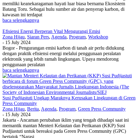
memiliki keanekaragaman hayati luar biasa bernama Ekosistem
Batang Toru. Sebagai hulu sumber air dan penyerap karbon, di
kawasan ini terdapat
baca selengkapnya
Efisiensi Energi Berperan Vital Mengurangi Emisi
Zona Hijau
,
Siaran Pers
,
Agenda
,
Program
,
Workshop
-
15 July 2024
Bogor - Pengurangan emisi karbon di tanah air perlu didukung
dengan praktik efisiensi energi melalui penggunaan peralatan
elektronik yang lebih ramah lingkungan. Upaya mendorong
penggunaan peralatan
baca selengkapnya
Susi Pudjiastuti Ungkap Maraknya Kerusakan Lingkungan di Green
Press Community
Zona Hijau
,
Berita
,
Agenda
,
Program
,
Green Press Community
-
15 July 2024
Jakarta - Ancaman perubahan iklim yang tengah dihadapi saat ini
memantik mantan Menteri Kelautan dan Perikanan (KKP) Susi
Pudjiastuti untuk bereaksi pada Green Press Community (GPC)
bertajuk “Narasi