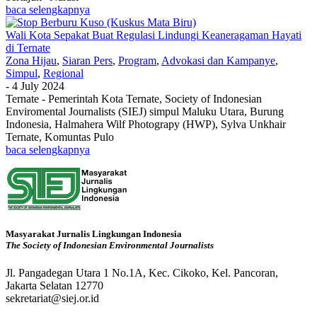
baca selengkapnya
Wali Kota Sepakat Buat Regulasi Lindungi Keaneragaman Hayati
di Ternate
Zona Hijau
,
Siaran Pers
,
Program
,
Advokasi dan Kampanye
,
Simpul
,
Regional
-
4 July 2024
Ternate - Pemerintah Kota Ternate, Society of Indonesian
Enviromental Journalists (SIEJ) simpul Maluku Utara, Burung
Indonesia, Halmahera Wilf Photograpy (HWP), Sylva Unkhair
Ternate, Komuntas Pulo
baca selengkapnya
Masyarakat Jurnalis Lingkungan Indonesia
The Society of Indonesian Environmental Journalists
Jl. Pangadegan Utara 1 No.1A, Kec. Cikoko, Kel. Pancoran,
Jakarta Selatan 12770
sekretariat@siej.or.id