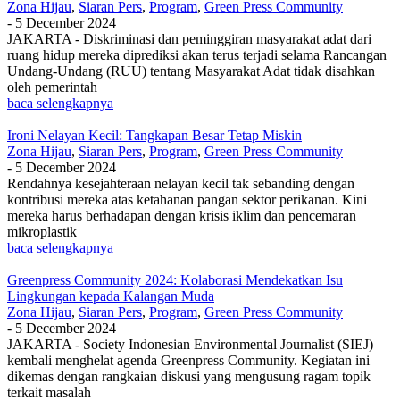
Zona Hijau
,
Siaran Pers
,
Program
,
Green Press Community
-
5 December 2024
JAKARTA - Diskriminasi dan peminggiran masyarakat adat dari
ruang hidup mereka diprediksi akan terus terjadi selama Rancangan
Undang-Undang (RUU) tentang Masyarakat Adat tidak disahkan
oleh pemerintah
baca selengkapnya
Ironi Nelayan Kecil: Tangkapan Besar Tetap Miskin
Zona Hijau
,
Siaran Pers
,
Program
,
Green Press Community
-
5 December 2024
Rendahnya kesejahteraan nelayan kecil tak sebanding dengan
kontribusi mereka atas ketahanan pangan sektor perikanan. Kini
mereka harus berhadapan dengan krisis iklim dan pencemaran
mikroplastik
baca selengkapnya
Greenpress Community 2024: Kolaborasi Mendekatkan Isu
Lingkungan kepada Kalangan Muda
Zona Hijau
,
Siaran Pers
,
Program
,
Green Press Community
-
5 December 2024
JAKARTA - Society Indonesian Environmental Journalist (SIEJ)
kembali menghelat agenda Greenpress Community. Kegiatan ini
dikemas dengan rangkaian diskusi yang mengusung ragam topik
terkait masalah