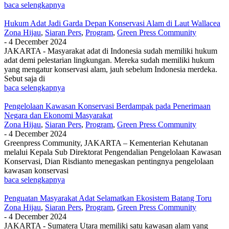
baca selengkapnya
Hukum Adat Jadi Garda Depan Konservasi Alam di Laut Wallacea
Zona Hijau
,
Siaran Pers
,
Program
,
Green Press Community
-
4 December 2024
JAKARTA - Masyarakat adat di Indonesia sudah memiliki hukum
adat demi pelestarian lingkungan. Mereka sudah memiliki hukum
yang mengatur konservasi alam, jauh sebelum Indonesia merdeka.
Sebut saja di
baca selengkapnya
Pengelolaan Kawasan Konservasi Berdampak pada Penerimaan
Negara dan Ekonomi Masyarakat
Zona Hijau
,
Siaran Pers
,
Program
,
Green Press Community
-
4 December 2024
Greenpress Community, JAKARTA – Kementerian Kehutanan
melalui Kepala Sub Direktorat Pengendalian Pengelolaan Kawasan
Konservasi, Dian Risdianto menegaskan pentingnya pengelolaan
kawasan konservasi
baca selengkapnya
Penguatan Masyarakat Adat Selamatkan Ekosistem Batang Toru
Zona Hijau
,
Siaran Pers
,
Program
,
Green Press Community
-
4 December 2024
JAKARTA - Sumatera Utara memiliki satu kawasan alam yang