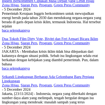
Inggris Berkomitmen Ciptakan Masa Depan yang Lebih Hijau
Zona Hijau
,
Siaran Pers
,
Program
,
Green Press Community
-
5 December 2024
Pemerintah Kerajaan Inggris berkomitmen untuk mewujudkan
energi bersih pada tahun 2030 dan mendukung negara-negara yang
berada di garis depan krisis iklim, termasuk Indonesia. Hal tersebut
sejalan
baca selengkapnya
Dua Tokoh Film Dirty Vote, Bivitri dan Feri Amsari Bicara Iklim
Zona Hijau
,
Siaran Pers
,
Program
,
Green Press Community
-
5 December 2024
JAKARTA - Membahas krisis iklim tidak bisa dilepaskan dari
kaitannya dengan situasi politik. Sebab isu lingkungan selalu erat
berkaitan dengan kebijakan yang diambil pemerintah. Pun, dalam
bahasa
baca selengkapnya
Srikandi Lingkungan Berharap Ada Gelombang Baru Penjaga
Lingkungan
Zona Hijau
,
Siaran Pers
,
Program
,
Green Press Community
-
5 December 2024
Jakarta, [23/11/2024] - Indonesia, negara yang diberkahi dengan
sumber daya alam yang melimpah, tengah bergulat dengan isu
lingkungan yang mendesak: masalah sampah yang terus