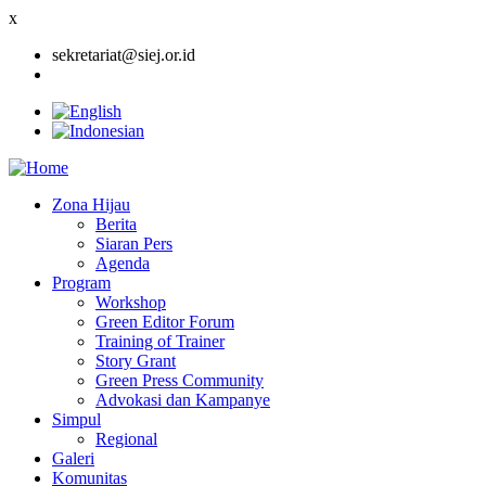
x
sekretariat@siej.or.id
Zona Hijau
Berita
Main
Siaran Pers
navigation
Agenda
Program
Workshop
Green Editor Forum
Training of Trainer
Story Grant
Green Press Community
Advokasi dan Kampanye
Simpul
Regional
Galeri
Komunitas