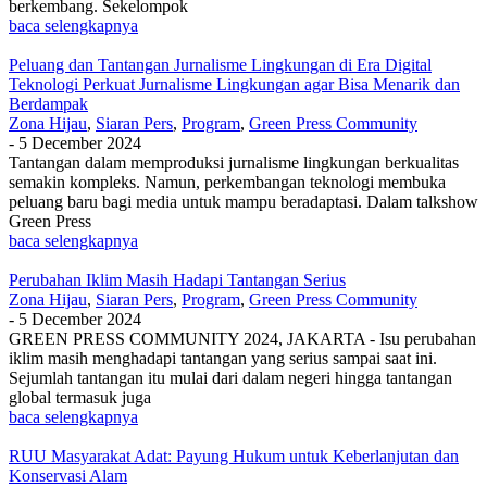
berkembang. Sekelompok
baca selengkapnya
Peluang dan Tantangan Jurnalisme Lingkungan di Era Digital
Teknologi Perkuat Jurnalisme Lingkungan agar Bisa Menarik dan
Berdampak
Zona Hijau
,
Siaran Pers
,
Program
,
Green Press Community
-
5 December 2024
Tantangan dalam memproduksi jurnalisme lingkungan berkualitas
semakin kompleks. Namun, perkembangan teknologi membuka
peluang baru bagi media untuk mampu beradaptasi. Dalam talkshow
Green Press
baca selengkapnya
Perubahan Iklim Masih Hadapi Tantangan Serius
Zona Hijau
,
Siaran Pers
,
Program
,
Green Press Community
-
5 December 2024
GREEN PRESS COMMUNITY 2024, JAKARTA - Isu perubahan
iklim masih menghadapi tantangan yang serius sampai saat ini.
Sejumlah tantangan itu mulai dari dalam negeri hingga tantangan
global termasuk juga
baca selengkapnya
RUU Masyarakat Adat: Payung Hukum untuk Keberlanjutan dan
Konservasi Alam