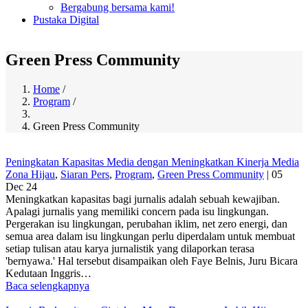
Bergabung bersama kami!
Pustaka Digital
Green Press Community
Home
/
Program
/
Breadcrumb
Green Press Community
Peningkatan Kapasitas Media dengan Meningkatkan Kinerja Media
Zona Hijau
,
Siaran Pers
,
Program
,
Green Press Community
|
05
Dec 24
Meningkatkan kapasitas bagi jurnalis adalah sebuah kewajiban.
Apalagi jurnalis yang memiliki concern pada isu lingkungan.
Pergerakan isu lingkungan, perubahan iklim, net zero energi, dan
semua area dalam isu lingkungan perlu diperdalam untuk membuat
setiap tulisan atau karya jurnalistik yang dilaporkan terasa
'bernyawa.' Hal tersebut disampaikan oleh Faye Belnis, Juru Bicara
Kedutaan Inggris…
Baca selengkapnya