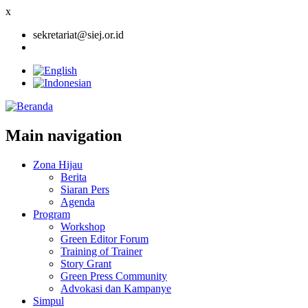
x
sekretariat@siej.or.id
Main navigation
Zona Hijau
Berita
Siaran Pers
Agenda
Program
Workshop
Green Editor Forum
Training of Trainer
Story Grant
Green Press Community
Advokasi dan Kampanye
Simpul