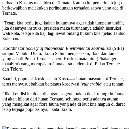
terhadap Kuskus mata biru di Ternate. Karena itu pemerintah juga
berkewajiban melakukan perlindungan terhadap satwa yang ada di
Ternate.
“Tetapi kita perlu juga kajian hukumnya agar tidak tumpang tindih,
jika dasarnya instruksi presiden maka turunannya adalah instruksi
wali kota, tetapi kita kaji lagi lewat bidang hukum kita,”jelas Tauhid
Soleman.
Koordinator
Society of Indonesian Enviromental Journalists
(SIEJ)
simpul Maluku Utara, Ikram Salim menjelaskan, flora dan fauna
yang ada di Pulau Ternate seperti Kuskus mata biru (Phalanger
matabiru) yang merupakan fauna darat endemik di Pulau Ternate
dan Tidore.
Saat ini, populasi Kuskus atau Kuso—sebutan masyarakat Ternate,
terus menyusut bahkan berstatus koservasi ‘
vulnerable
’ atau rentan.
“Jika kondisi ini tidak ditangani segera, bukan tidak mungkin fauna
ini akan hilang dari hutan Ternate, sehingga perlu adanya aturan
yang mengikat agar flora fauna yang ada di laut kita mapun di darat
tetap terjaga populasinya,” kata Ikram.