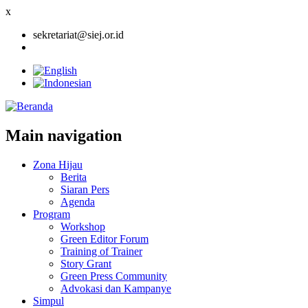
x
sekretariat@siej.or.id
Main navigation
Zona Hijau
Berita
Siaran Pers
Agenda
Program
Workshop
Green Editor Forum
Training of Trainer
Story Grant
Green Press Community
Advokasi dan Kampanye
Simpul