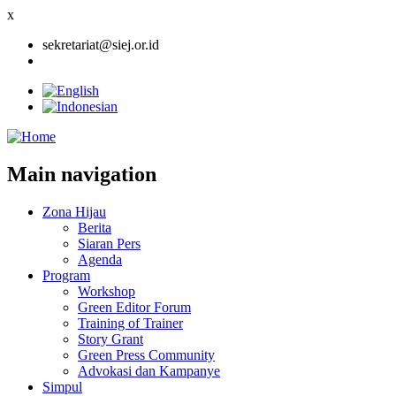
x
sekretariat@siej.or.id
Main navigation
Zona Hijau
Berita
Siaran Pers
Agenda
Program
Workshop
Green Editor Forum
Training of Trainer
Story Grant
Green Press Community
Advokasi dan Kampanye
Simpul