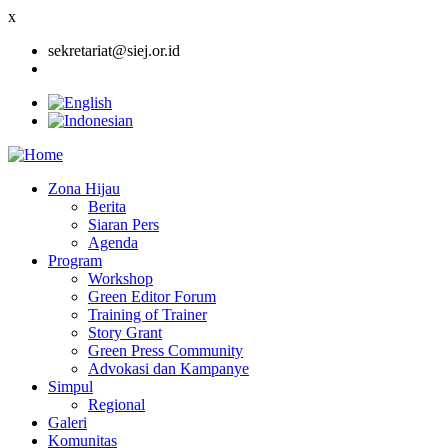
x
sekretariat@siej.or.id
Zona Hijau
Berita
Main
Siaran Pers
navigation
Agenda
Program
Workshop
Green Editor Forum
Training of Trainer
Story Grant
Green Press Community
Advokasi dan Kampanye
Simpul
Regional
Galeri
Komunitas