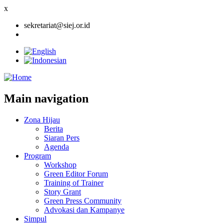
x
sekretariat@siej.or.id
Main navigation
Zona Hijau
Berita
Siaran Pers
Agenda
Program
Workshop
Green Editor Forum
Training of Trainer
Story Grant
Green Press Community
Advokasi dan Kampanye
Simpul