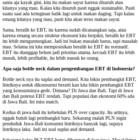
sama aja kayak gini, kita itu makan sayur karena disuruh atau
kitanya yang mau. Kalau kita disuruh pasti nggak sustainable. Pasti
suatu saat ada keinginan balik lagi untuk makan daging. Tapi kalau
emang kitanya yang mau, pasti kita akan terus makan sayur.
Sama, beralih ke EBT, itu karena sudah dicanangkan saja, atau
karena emang secara struktur ekonomi kita berpikir, beralih ke EBT
itu lebih menguntungkan. Jadi ini bukan masalah harus, tapi masalah
mau. Selama ini kita memposisikan beralih ke EBT itu normatif.
EBT itu dianggap belum jadi prioritas utama, kecuali EBT itu lebih
murah, lebih profitable, itu lebih masuk ke orang.
Apa saja bottle neck dalam pengembangan EBT di Indonesia?
Bottle neck nya itu suplai and demand. Kita bikin pembangkit EBT,
listriknya untuk dikonsumsi berarti kan kita bikin pembangkit EBT
yang konsumsinya gede. Dimana? Di Jawa dan Bali. Tapi di Jawa
dan Bali potensi EBT rendah. Tapi populasi dan ekonomi 60% ada
di Jawa Bali. Ini miss match.
Kedua di jawa-bali itu kebetulan PLN over capacity. Itu artinya,
nggak butuh lagi pembangkit baru. Sekarang malah PLN ingin
penduduk Jawa-Bali konsumsi listriknya banyak lagi, supaya
listriknya laku. Jadi ini soal suplai and demand.
Sekarang kalau PLT EBT harus dibangun di luar jawa. Masalahnya