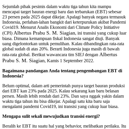
Sejumlah pihak pesimis dalam waktu tiga tahun kita mampu
mencapai target bauran energi baru dan terbarukan (EBT) sebesar
23 persen pada 2025 dapat dikejar. Apalagi banyak negara termasuk
Indonesia, perlahan-lahan bangkit dari keterpurukan akibat Pandemi
Covid19. Menurut Analis Ekonomi dari Climate Policy Initiative
Albertus Prabu S. M. Siagian
(CPI)
, ini transisi yang cukup luar
biasa. Dimana kemampuan fiskal Indonesia sangat diuji. Banyak
uang digelontorkan untuk pemulihan. Kalau dibandingkan rata-rata
global sudah di atas 20%. Berarti Indonesia juga masih di bawah
Albertus
rata-rata global. Berikut wawancara tim SIEJ dengan
Prabu S. M. Siagian
, Kamis 1 September 2022.
Bagaimana pandangan Anda tentang pengembangan EBT di
Indonesia?
Belum optimal, dalam arti pemerintah punya target bauran produksi
dari EBT kan 23% pada 2025. Kalau sekarang kan baru belasan
persen. Masih lebih rendah dari 23%. Dan saya nggak yakin dalam
waktu tiga tahun itu bisa dikejar. Apalagi satu kita baru saja
mengalami pandemi Covid19, ini transisi yang cukup luar biasa.
Mengapa sulit sekali mewujudkan transisi energi?
Beralih ke EBT itu suatu hal yang behavior, melibatkan perilaku. Itu