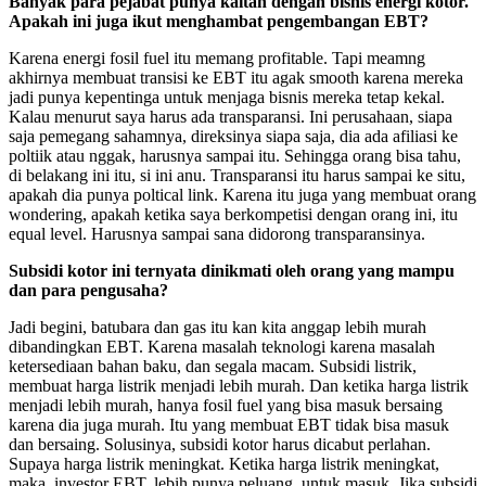
Banyak para pejabat punya kaitan dengan bisnis energi kotor.
Apakah ini juga ikut menghambat pengembangan EBT?
Karena energi fosil fuel itu memang profitable. Tapi meamng
akhirnya membuat transisi ke EBT itu agak smooth karena mereka
jadi punya kepentinga untuk menjaga bisnis mereka tetap kekal.
Kalau menurut saya harus ada transparansi. Ini perusahaan, siapa
saja pemegang sahamnya, direksinya siapa saja, dia ada afiliasi ke
poltiik atau nggak, harusnya sampai itu. Sehingga orang bisa tahu,
di belakang ini itu, si ini anu. Transparansi itu harus sampai ke situ,
apakah dia punya poltical link. Karena itu juga yang membuat orang
wondering, apakah ketika saya berkompetisi dengan orang ini, itu
equal level. Harusnya sampai sana didorong transparansinya.
Subsidi kotor ini ternyata dinikmati oleh orang yang mampu
dan para pengusaha?
Jadi begini, batubara dan gas itu kan kita anggap lebih murah
dibandingkan EBT. Karena masalah teknologi karena masalah
ketersediaan bahan baku, dan segala macam. Subsidi listrik,
membuat harga listrik menjadi lebih murah. Dan ketika harga listrik
menjadi lebih murah, hanya fosil fuel yang bisa masuk bersaing
karena dia juga murah. Itu yang membuat EBT tidak bisa masuk
dan bersaing. Solusinya, subsidi kotor harus dicabut perlahan.
Supaya harga listrik meningkat. Ketika harga listrik meningkat,
maka, investor EBT, lebih punya peluang, untuk masuk. Jika subsidi