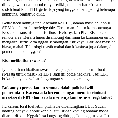
di luar jawa sudah populasinya sedikit, dan tersebar. Coba kita
sudah buat PLT EBT gede, tapi yang tinggal di situ paling beberapa
kampung, orangnya dikit.
Bottle neck lainnya untuk beralih ke EBT, adalah masalah labour.
SDM kita harus knowledgeable. Terus manufaktur komponennya.
Kesiapan transmisi dan distribusi. Kebanyakan PLT EBT ada di
remote area. Berarti harus disambung dari sana ke konsumen untuk
mengaliri listrik. Ada nggak sambungan listriknya. Lalu ada masalah
biaya, mahal. Teknologi masih mahal dan lokasinya juga dalam, duit
pemerintah ada nggak?
Bisa melibatkan swasta?
Iya, berarti melibatkan swasta. Tetapi apakah ada insentif buat
swasata untuk masuk ke EBT. Jadi ini bottle necknya. Jadi EBT
bukan hanya persolaan lingkungan saja, tapi keuangan.
Bukannya persoalan itu semua adalah political will
pemerintah? Karena ada kecenderungan mendiskriminasi
investasi di EBT dan terlalu memanjakan bisnis energi kotor?
Itu karena fosil fuel lebih profitable dibandingkan EBT. Sudah
kadung banyak labour kerja di situ, sudah kadung banyak modal
ditaruk di situ. Nggak bisa langsung ditinggalkan begitu saja. Itu