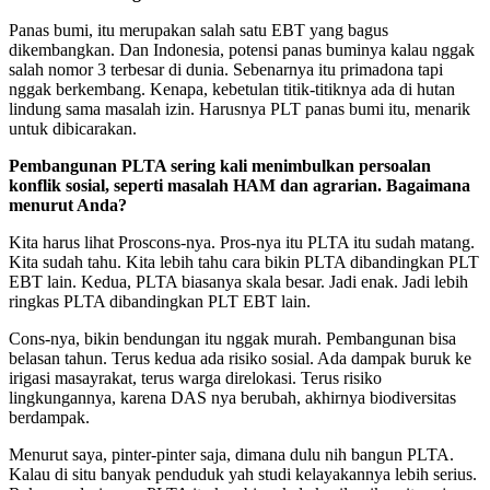
Panas bumi, itu merupakan salah satu EBT yang bagus
dikembangkan. Dan Indonesia, potensi panas buminya kalau nggak
salah nomor 3 terbesar di dunia. Sebenarnya itu primadona tapi
nggak berkembang. Kenapa, kebetulan titik-titiknya ada di hutan
lindung sama masalah izin. Harusnya PLT panas bumi itu, menarik
untuk dibicarakan.
Pembangunan PLTA sering kali menimbulkan persoalan
konflik sosial, seperti masalah HAM dan agrarian. Bagaimana
menurut Anda?
Kita harus lihat Proscons-nya. Pros-nya itu PLTA itu sudah matang.
Kita sudah tahu. Kita lebih tahu cara bikin PLTA dibandingkan PLT
EBT lain. Kedua, PLTA biasanya skala besar. Jadi enak. Jadi lebih
ringkas PLTA dibandingkan PLT EBT lain.
Cons-nya, bikin bendungan itu nggak murah. Pembangunan bisa
belasan tahun. Terus kedua ada risiko sosial. Ada dampak buruk ke
irigasi masayrakat, terus warga direlokasi. Terus risiko
lingkungannya, karena DAS nya berubah, akhirnya biodiversitas
berdampak.
Menurut saya, pinter-pinter saja, dimana dulu nih bangun PLTA.
Kalau di situ banyak penduduk yah studi kelayakannya lebih serius.