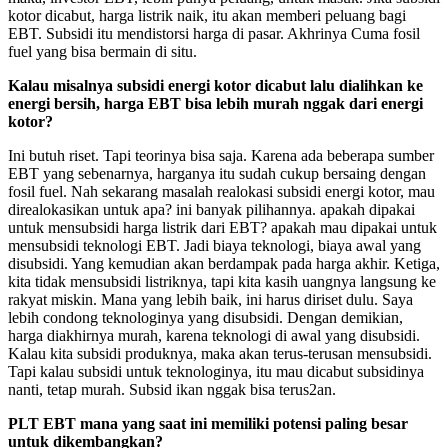
kotor dicabut, harga listrik naik, itu akan memberi peluang bagi
EBT. Subsidi itu mendistorsi harga di pasar. Akhrinya Cuma fosil
fuel yang bisa bermain di situ.
Kalau misalnya subsidi energi kotor dicabut lalu dialihkan ke
energi bersih, harga EBT bisa lebih murah nggak dari energi
kotor?
Ini butuh riset. Tapi teorinya bisa saja. Karena ada beberapa sumber
EBT yang sebenarnya, harganya itu sudah cukup bersaing dengan
fosil fuel. Nah sekarang masalah realokasi subsidi energi kotor, mau
direalokasikan untuk apa? ini banyak pilihannya. apakah dipakai
untuk mensubsidi harga listrik dari EBT? apakah mau dipakai untuk
mensubsidi teknologi EBT. Jadi biaya teknologi, biaya awal yang
disubsidi. Yang kemudian akan berdampak pada harga akhir. Ketiga,
kita tidak mensubsidi listriknya, tapi kita kasih uangnya langsung ke
rakyat miskin. Mana yang lebih baik, ini harus diriset dulu. Saya
lebih condong teknologinya yang disubsidi. Dengan demikian,
harga diakhirnya murah, karena teknologi di awal yang disubsidi.
Kalau kita subsidi produknya, maka akan terus-terusan mensubsidi.
Tapi kalau subsidi untuk teknologinya, itu mau dicabut subsidinya
nanti, tetap murah. Subsid ikan nggak bisa terus2an.
PLT EBT mana yang saat ini memiliki potensi paling besar
untuk dikembangkan?