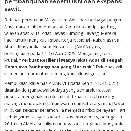
pembangunan seperti IKN dan ekspansi
sawit.
Ratusan perwakilan Masyarakat Adat dari berbagai penjuru
Nusantara telah berkumpul di Desa Kedang Ipil, jantung
wilayah adat Kutai Adat Lawas Sumping Layang. Mereka
hadir untuk mengikuti Rapat Kerja Nasional (Rakernas) VIII
Aliansi Masyarakat Adat Nusantara (AMAN) yang
berlangsung pada 14-16 April 2025. Mengusung tema
krusial,
“Perkuat Resiliensi Masyarakat Adat di Tengah
Gempuran Pembangunan yang Merusak,”
Rakernas kali
ini menjadi momentum penting konsolidasi gerakan.
Pembukaan Rakernas AMAN VIII pada Senin (14/4/2025)
ditandai dengan pawai budaya yang semarak. Ratusan
peserta mengenakan pakaian adat khas daerah masing-
masing, menciptakan lautan warna dan keberagaman. Pawai
ini bukan sekadar seremoni; ia menjadi simbol perayaan Hari
Kebangkitan Masyarakat Adat Nusantara 2025, peringatan
26 tahun AMAN, sekaligus penegasan keteguhan Masyarakat
Adat dalam menjaga identitas dan budayanya di tengah arus