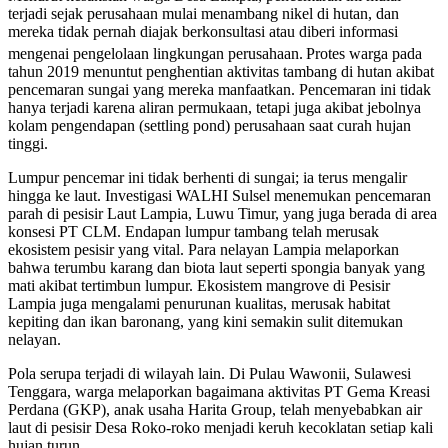
terjadi sejak perusahaan mulai menambang nikel di hutan, dan
mereka tidak pernah diajak berkonsultasi atau diberi informasi
mengenai pengelolaan lingkungan perusahaan.
Protes warga pada
tahun 2019 menuntut penghentian aktivitas tambang di hutan akibat
pencemaran sungai yang mereka manfaatkan. Pencemaran ini tidak
hanya terjadi karena aliran permukaan, tetapi juga akibat jebolnya
kolam pengendapan (settling pond) perusahaan saat curah hujan
tinggi.
Lumpur pencemar ini tidak berhenti di sungai; ia terus mengalir
hingga ke laut. Investigasi WALHI Sulsel menemukan pencemaran
parah di pesisir Laut Lampia, Luwu Timur, yang juga berada di area
konsesi PT CLM. Endapan lumpur tambang telah merusak
ekosistem pesisir yang vital. Para nelayan Lampia melaporkan
bahwa terumbu karang dan biota laut seperti spongia banyak yang
mati akibat tertimbun lumpur. Ekosistem mangrove di Pesisir
Lampia juga mengalami penurunan kualitas, merusak habitat
kepiting dan ikan baronang, yang kini semakin sulit ditemukan
nelayan.
Pola serupa terjadi di wilayah lain. Di Pulau Wawonii, Sulawesi
Tenggara, warga melaporkan bagaimana aktivitas PT Gema Kreasi
Perdana (GKP), anak usaha Harita Group, telah menyebabkan air
laut di pesisir Desa Roko-roko menjadi keruh kecoklatan setiap kali
hujan turun.