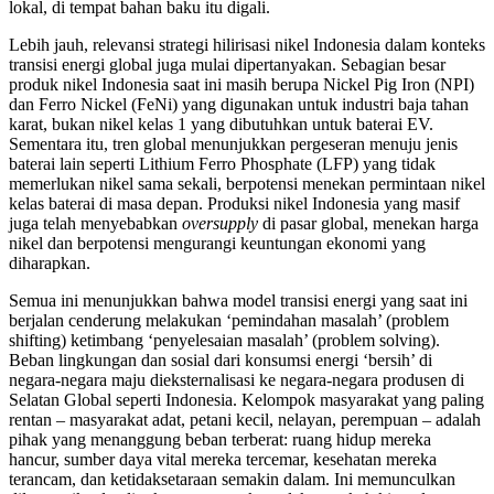
lokal, di tempat bahan baku itu digali.
Lebih jauh, relevansi strategi hilirisasi nikel Indonesia dalam konteks
transisi energi global juga mulai dipertanyakan. Sebagian besar
produk nikel Indonesia saat ini masih berupa Nickel Pig Iron (NPI)
dan Ferro Nickel (FeNi) yang digunakan untuk industri baja tahan
karat, bukan nikel kelas 1 yang dibutuhkan untuk baterai EV.
Sementara itu, tren global menunjukkan pergeseran menuju jenis
baterai lain seperti Lithium Ferro Phosphate (LFP) yang tidak
memerlukan nikel sama sekali, berpotensi menekan permintaan nikel
kelas baterai di masa depan. Produksi nikel Indonesia yang masif
juga telah menyebabkan
oversupply
di pasar global, menekan harga
nikel dan berpotensi mengurangi keuntungan ekonomi yang
diharapkan.
Semua ini menunjukkan bahwa model transisi energi yang saat ini
berjalan cenderung melakukan ‘pemindahan masalah’ (problem
shifting) ketimbang ‘penyelesaian masalah’ (problem solving).
Beban lingkungan dan sosial dari konsumsi energi ‘bersih’ di
negara-negara maju dieksternalisasi ke negara-negara produsen di
Selatan Global seperti Indonesia. Kelompok masyarakat yang paling
rentan – masyarakat adat, petani kecil, nelayan, perempuan – adalah
pihak yang menanggung beban terberat: ruang hidup mereka
hancur, sumber daya vital mereka tercemar, kesehatan mereka
terancam, dan ketidaksetaraan semakin dalam. Ini memunculkan