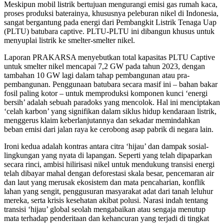
Meskipun mobil listrik bertujuan mengurangi emisi gas rumah kaca,
proses produksi baterainya, khususnya peleburan nikel di Indonesia,
sangat bergantung pada energi dari Pembangkit Listrik Tenaga Uap
(PLTU) batubara captive. PLTU-PLTU ini dibangun khusus untuk
menyuplai listrik ke smelter-smelter nikel.
Laporan PRAKARSA menyebutkan total kapasitas PLTU Captive
untuk smelter nikel mencapai 7,2 GW pada tahun 2023, dengan
tambahan 10 GW lagi dalam tahap pembangunan atau pra-
pembangunan. Penggunaan batubara secara masif ini – bahan bakar
fosil paling kotor – untuk memproduksi komponen kunci ‘energi
bersih’ adalah sebuah paradoks yang mencolok. Hal ini menciptakan
‘celah karbon’ yang signifikan dalam siklus hidup kendaraan listrik,
menggerus klaim keberlanjutannya dan sekadar memindahkan
beban emisi dari jalan raya ke cerobong asap pabrik di negara lain.
Ironi kedua adalah kontras antara citra ‘hijau’ dan dampak sosial-
lingkungan yang nyata di lapangan. Seperti yang telah dipaparkan
secara rinci, ambisi hilirisasi nikel untuk mendukung transisi energi
telah dibayar mahal dengan deforestasi skala besar, pencemaran air
dan laut yang merusak ekosistem dan mata pencaharian, konflik
lahan yang sengit, penggusuran masyarakat adat dari tanah leluhur
mereka, serta krisis kesehatan akibat polusi. Narasi indah tentang
transisi ‘hijau’ global seolah mengabaikan atau sengaja menutup
mata terhadap penderitaan dan kehancuran yang terjadi di tingkat