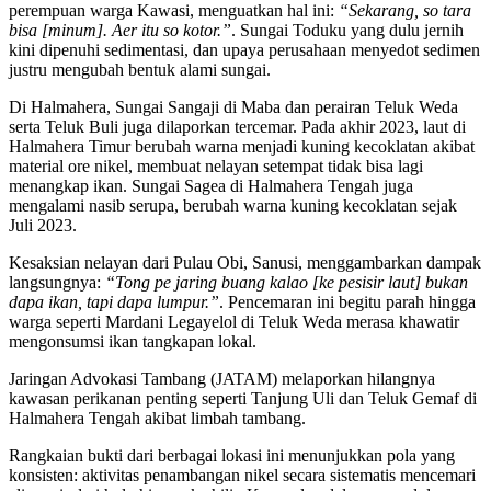
perempuan warga Kawasi, menguatkan hal ini:
“Sekarang, so tara
bisa [minum]. Aer itu so kotor.”
. Sungai Toduku yang dulu jernih
kini dipenuhi sedimentasi, dan upaya perusahaan menyedot sedimen
justru mengubah bentuk alami sungai.
Di Halmahera, Sungai Sangaji di Maba dan perairan Teluk Weda
serta Teluk Buli juga dilaporkan tercemar. Pada akhir 2023, laut di
Halmahera Timur berubah warna menjadi kuning kecoklatan akibat
material ore nikel, membuat nelayan setempat tidak bisa lagi
menangkap ikan. Sungai Sagea di Halmahera Tengah juga
mengalami nasib serupa, berubah warna kuning kecoklatan sejak
Juli 2023.
Kesaksian nelayan dari Pulau Obi, Sanusi, menggambarkan dampak
langsungnya:
“Tong pe jaring buang kalao [ke pesisir laut] bukan
dapa ikan, tapi dapa lumpur.”
. Pencemaran ini begitu parah hingga
warga seperti Mardani Legayelol di Teluk Weda merasa khawatir
mengonsumsi ikan tangkapan lokal.
Jaringan Advokasi Tambang (JATAM) melaporkan hilangnya
kawasan perikanan penting seperti Tanjung Uli dan Teluk Gemaf di
Halmahera Tengah akibat limbah tambang.
Rangkaian bukti dari berbagai lokasi ini menunjukkan pola yang
konsisten: aktivitas penambangan nikel secara sistematis mencemari