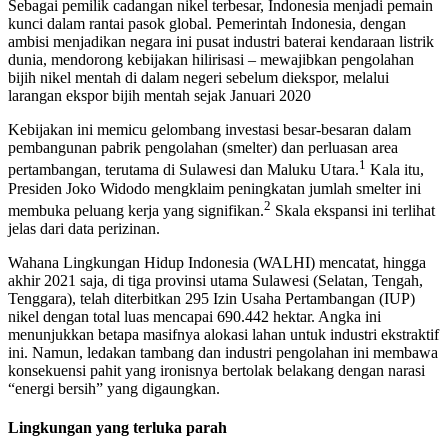
Sebagai pemilik cadangan nikel terbesar, Indonesia menjadi pemain
kunci dalam rantai pasok global. Pemerintah Indonesia, dengan
ambisi menjadikan negara ini pusat industri baterai kendaraan listrik
dunia, mendorong kebijakan hilirisasi – mewajibkan pengolahan
bijih nikel mentah di dalam negeri sebelum diekspor, melalui
larangan ekspor bijih mentah sejak Januari 2020
Kebijakan ini memicu gelombang investasi besar-besaran dalam
pembangunan pabrik pengolahan (smelter) dan perluasan area
1
pertambangan, terutama di Sulawesi dan Maluku Utara.
Kala itu,
Presiden Joko Widodo mengklaim peningkatan jumlah smelter ini
2
membuka peluang kerja yang signifikan.
Skala ekspansi ini terlihat
jelas dari data perizinan.
Wahana Lingkungan Hidup Indonesia (WALHI) mencatat, hingga
akhir 2021 saja, di tiga provinsi utama Sulawesi (Selatan, Tengah,
Tenggara), telah diterbitkan 295 Izin Usaha Pertambangan (IUP)
nikel dengan total luas mencapai 690.442 hektar. Angka ini
menunjukkan betapa masifnya alokasi lahan untuk industri ekstraktif
ini. Namun, ledakan tambang dan industri pengolahan ini membawa
konsekuensi pahit yang ironisnya bertolak belakang dengan narasi
“energi bersih” yang digaungkan.
Lingkungan yang terluka parah