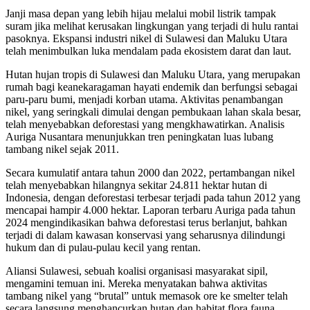
Janji masa depan yang lebih hijau melalui mobil listrik tampak
suram jika melihat kerusakan lingkungan yang terjadi di hulu rantai
pasoknya. Ekspansi industri nikel di Sulawesi dan Maluku Utara
telah menimbulkan luka mendalam pada ekosistem darat dan laut.
Hutan hujan tropis di Sulawesi dan Maluku Utara, yang merupakan
rumah bagi keanekaragaman hayati endemik dan berfungsi sebagai
paru-paru bumi, menjadi korban utama. Aktivitas penambangan
nikel, yang seringkali dimulai dengan pembukaan lahan skala besar,
telah menyebabkan deforestasi yang mengkhawatirkan. Analisis
Auriga Nusantara menunjukkan tren peningkatan luas lubang
tambang nikel sejak 2011.
Secara kumulatif antara tahun 2000 dan 2022, pertambangan nikel
telah menyebabkan hilangnya sekitar 24.811 hektar hutan di
Indonesia, dengan deforestasi terbesar terjadi pada tahun 2012 yang
mencapai hampir 4.000 hektar. Laporan terbaru Auriga pada tahun
2024 mengindikasikan bahwa deforestasi terus berlanjut, bahkan
terjadi di dalam kawasan konservasi yang seharusnya dilindungi
hukum dan di pulau-pulau kecil yang rentan.
Aliansi Sulawesi, sebuah koalisi organisasi masyarakat sipil,
mengamini temuan ini. Mereka menyatakan bahwa aktivitas
tambang nikel yang “brutal” untuk memasok ore ke smelter telah
secara langsung menghancurkan hutan dan habitat flora fauna