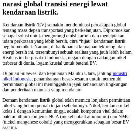
narasi global transisi energi lewat
kendaraan listrik.
Kendaraan listrik (EV) semakin mendominasi percakapan global
tentang masa depan transportasi yang berkelanjutan. Dipromosikan
sebagai solusi untuk mengurangi emisi karbon dan menciptakan
udara perkotaan yang lebih bersih, citra “hijau” kendaraan listrik
begitu memikat. Namun, di balik narasi kemajuan teknologi dan
energi bersih ini, tersembunyi sebuah realitas yang jauh lebih kelam.
Realitas ini berpusat di Indonesia, negara dengan cadangan nikel
terbesar di dunia, logam krusial untuk baterai EV.
Di pulau Sulawesi dan kepulauan Maluku Utara, jantung
industri
nikel Indonesia
, penambangan besar-besaran untuk memenuhi
permintaan global ini meninggalkan jejak kehancuran lingkungan
dan penderitaan manusia yang mendalam.
Demam kendaraan listrik global telah memicu lonjakan permintaan
nikel yang belum pernah terjadi sebelumnya. Nikel, terutama nikel
kelas 1 dengan kemurnian tinggi, adalah komponen vital dalam
baterai lithium-ion jenis NCA (nickel cobalt aluminium) dan NMC
(nickel manganese cobalt) yang menggerakkan sebagian besar EV
saat ini.