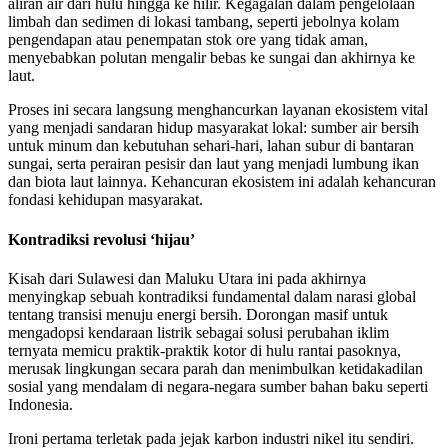
aliran air dari hulu hingga ke hilir. Kegagalan dalam pengelolaan
limbah dan sedimen di lokasi tambang, seperti jebolnya kolam
pengendapan atau penempatan stok ore yang tidak aman,
menyebabkan polutan mengalir bebas ke sungai dan akhirnya ke
laut.
Proses ini secara langsung menghancurkan layanan ekosistem vital
yang menjadi sandaran hidup masyarakat lokal: sumber air bersih
untuk minum dan kebutuhan sehari-hari, lahan subur di bantaran
sungai, serta perairan pesisir dan laut yang menjadi lumbung ikan
dan biota laut lainnya. Kehancuran ekosistem ini adalah kehancuran
fondasi kehidupan masyarakat.
Kontradiksi revolusi ‘hijau’
Kisah dari Sulawesi dan Maluku Utara ini pada akhirnya
menyingkap sebuah kontradiksi fundamental dalam narasi global
tentang transisi menuju energi bersih. Dorongan masif untuk
mengadopsi kendaraan listrik sebagai solusi perubahan iklim
ternyata memicu praktik-praktik kotor di hulu rantai pasoknya,
merusak lingkungan secara parah dan menimbulkan ketidakadilan
sosial yang mendalam di negara-negara sumber bahan baku seperti
Indonesia.
Ironi pertama terletak pada jejak karbon industri nikel itu sendiri.