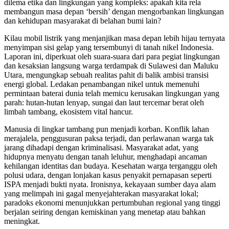
dilema etika dan lingkungan yang kompleks: apakah kita rela
membangun masa depan ‘bersih’ dengan mengorbankan lingkungan
dan kehidupan masyarakat di belahan bumi lain?
Kilau mobil listrik yang menjanjikan masa depan lebih hijau ternyata
menyimpan sisi gelap yang tersembunyi di tanah nikel Indonesia.
Laporan ini, diperkuat oleh suara-suara dari para pegiat lingkungan
dan kesaksian langsung warga terdampak di Sulawesi dan Maluku
Utara, mengungkap sebuah realitas pahit di balik ambisi transisi
energi global. Ledakan penambangan nikel untuk memenuhi
permintaan baterai dunia telah memicu kerusakan lingkungan yang
parah: hutan-hutan lenyap, sungai dan laut tercemar berat oleh
limbah tambang, ekosistem vital hancur.
Manusia di lingkar tambang pun menjadi korban. Konflik lahan
merajalela, penggusuran paksa terjadi, dan perlawanan warga tak
jarang dihadapi dengan kriminalisasi. Masyarakat adat, yang
hidupnya menyatu dengan tanah leluhur, menghadapi ancaman
kehilangan identitas dan budaya. Kesehatan warga terganggu oleh
polusi udara, dengan lonjakan kasus penyakit pernapasan seperti
ISPA menjadi bukti nyata. Ironisnya, kekayaan sumber daya alam
yang melimpah ini gagal menyejahterakan masyarakat lokal;
paradoks ekonomi menunjukkan pertumbuhan regional yang tinggi
berjalan seiring dengan kemiskinan yang menetap atau bahkan
meningkat.