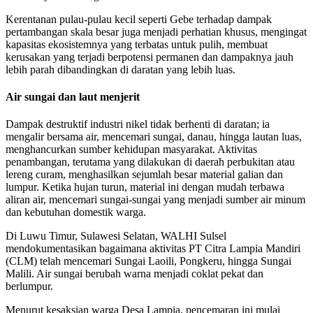
Kerentanan pulau-pulau kecil seperti Gebe terhadap dampak
pertambangan skala besar juga menjadi perhatian khusus, mengingat
kapasitas ekosistemnya yang terbatas untuk pulih, membuat
kerusakan yang terjadi berpotensi permanen dan dampaknya jauh
lebih parah dibandingkan di daratan yang lebih luas.
Air sungai dan laut menjerit
Dampak destruktif industri nikel tidak berhenti di daratan; ia
mengalir bersama air, mencemari sungai, danau, hingga lautan luas,
menghancurkan sumber kehidupan masyarakat. Aktivitas
penambangan, terutama yang dilakukan di daerah perbukitan atau
lereng curam, menghasilkan sejumlah besar material galian dan
lumpur. Ketika hujan turun, material ini dengan mudah terbawa
aliran air, mencemari sungai-sungai yang menjadi sumber air minum
dan kebutuhan domestik warga.
Di Luwu Timur, Sulawesi Selatan, WALHI Sulsel
mendokumentasikan bagaimana aktivitas PT Citra Lampia Mandiri
(CLM) telah mencemari Sungai Laoili, Pongkeru, hingga Sungai
Malili. Air sungai berubah warna menjadi coklat pekat dan
berlumpur.
Menurut kesaksian warga Desa Lampia, pencemaran ini mulai