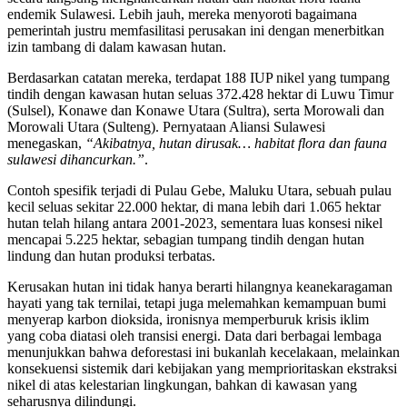
endemik Sulawesi. Lebih jauh, mereka menyoroti bagaimana
pemerintah justru memfasilitasi perusakan ini dengan menerbitkan
izin tambang di dalam kawasan hutan.
Berdasarkan catatan mereka, terdapat 188 IUP nikel yang tumpang
tindih dengan kawasan hutan seluas 372.428 hektar di Luwu Timur
(Sulsel), Konawe dan Konawe Utara (Sultra), serta Morowali dan
Morowali Utara (Sulteng). Pernyataan Aliansi Sulawesi
menegaskan,
“Akibatnya, hutan dirusak… habitat flora dan fauna
sulawesi dihancurkan.”
.
Contoh spesifik terjadi di Pulau Gebe, Maluku Utara, sebuah pulau
kecil seluas sekitar 22.000 hektar, di mana lebih dari 1.065 hektar
hutan telah hilang antara 2001-2023, sementara luas konsesi nikel
mencapai 5.225 hektar, sebagian tumpang tindih dengan hutan
lindung dan hutan produksi terbatas.
Kerusakan hutan ini tidak hanya berarti hilangnya keanekaragaman
hayati yang tak ternilai, tetapi juga melemahkan kemampuan bumi
menyerap karbon dioksida, ironisnya memperburuk krisis iklim
yang coba diatasi oleh transisi energi. Data dari berbagai lembaga
menunjukkan bahwa deforestasi ini bukanlah kecelakaan, melainkan
konsekuensi sistemik dari kebijakan yang memprioritaskan ekstraksi
nikel di atas kelestarian lingkungan, bahkan di kawasan yang
seharusnya dilindungi.