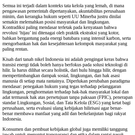
Semua ini terjadi dalam konteks tata kelola yang lemah, di mana
pengawasan pemerintah dipertanyakan, akuntabilitas perusahaan
minim, dan kerangka hukum seperti UU Minerba justru dinilai
semakin melemahkan posisi masyarakat dan lingkungan.
Kontradiksi paling mendasar terletak pada kenyataan bahwa
revolusi ‘hijau’ ini ditenagai oleh praktik ekstraksi yang kotor,
bahkan bergantung pada energi batubara yang intensif karbon, serta
mengorbankan hak dan kesejahteraan kelompok masyarakat yang
paling rentan.
Kisah dari tanah nikel Indonesia ini adalah pengingat keras bahwa
transisi energi tidak boleh hanya berfokus pada solusi teknologi di
hilir. Ia harus dilihat secara holistik, dari hulu hingga hilir, dengan
mempertimbangkan dampak sosial, lingkungan, dan hak asasi
manusia di setiap mata rantainya. Diperlukan perubahan paradigma
mendasar: penegakan hukum yang tegas terhadap pelanggaran
lingkungan, penghormatan terhadap hak-hak masyarakat lokal dan
adat termasuk hak atas persetujuan tanpa paksaan (FPIC), penerapan
standar Lingkungan, Sosial, dan Tata Kelola (ESG) yang ketat bagi
perusahaan, serta evaluasi ulang kebijakan hilirisasi agar benar-
benar membawa manfaat yang adil dan berkelanjutan bagi rakyat
Indonesia.
Konsumen dan pembuat kebijakan global juga memiliki tanggung
jawab untuk menuntut transparansi dan etika dalam rantai pasok