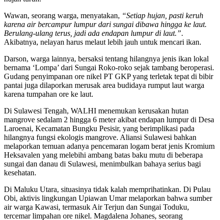
Wawan, seorang warga, menyatakan,
“Setiap hujan, pasti keruh
karena air bercampur lumpur dari sungai dibawa hingga ke laut.
Berulang-ulang terus, jadi ada endapan lumpur di laut.”
.
Akibatnya, nelayan harus melaut lebih jauh untuk mencari ikan.
Darson, warga lainnya, bersaksi tentang hilangnya jenis ikan lokal
bernama ‘Lompa’ dari Sungai Roko-roko sejak tambang beroperasi.
Gudang penyimpanan ore nikel PT GKP yang terletak tepat di bibir
pantai juga dilaporkan merusak area budidaya rumput laut warga
karena tumpahan ore ke laut.
Di Sulawesi Tengah, WALHI menemukan kerusakan hutan
mangrove sedalam 2 hingga 6 meter akibat endapan lumpur di Desa
Laroenai, Kecamatan Bungku Pesisir, yang berimplikasi pada
hilangnya fungsi ekologis mangrove. Aliansi Sulawesi bahkan
melaporkan temuan adanya pencemaran logam berat jenis Kromium
Heksavalen yang melebihi ambang batas baku mutu di beberapa
sungai dan danau di Sulawesi, menimbulkan bahaya serius bagi
kesehatan.
Di Maluku Utara, situasinya tidak kalah memprihatinkan. Di Pulau
Obi, aktivis lingkungan Upiawan Umar melaporkan bahwa sumber
air warga Kawasi, termasuk Air Terjun dan Sungai Toduku,
tercemar limpahan ore nikel. Magdalena Johanes, seorang