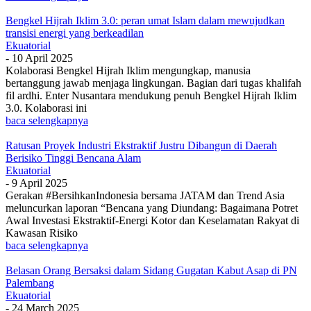
Bengkel Hijrah Iklim 3.0: peran umat Islam dalam mewujudkan
transisi energi yang berkeadilan
Ekuatorial
-
10 April 2025
Kolaborasi Bengkel Hijrah Iklim mengungkap, manusia
bertanggung jawab menjaga lingkungan. Bagian dari tugas khalifah
fil ardhi. Enter Nusantara mendukung penuh Bengkel Hijrah Iklim
3.0. Kolaborasi ini
baca selengkapnya
Ratusan Proyek Industri Ekstraktif Justru Dibangun di Daerah
Berisiko Tinggi Bencana Alam
Ekuatorial
-
9 April 2025
Gerakan #BersihkanIndonesia bersama JATAM dan Trend Asia
meluncurkan laporan “Bencana yang Diundang: Bagaimana Potret
Awal Investasi Ekstraktif-Energi Kotor dan Keselamatan Rakyat di
Kawasan Risiko
baca selengkapnya
Belasan Orang Bersaksi dalam Sidang Gugatan Kabut Asap di PN
Palembang
Ekuatorial
-
24 March 2025