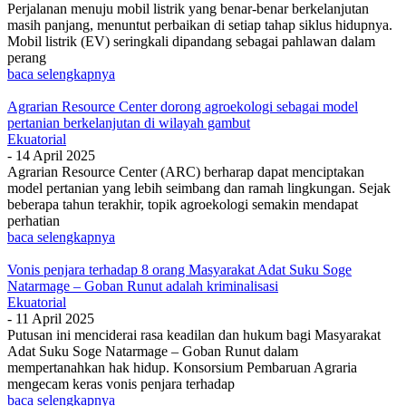
Perjalanan menuju mobil listrik yang benar-benar berkelanjutan
masih panjang, menuntut perbaikan di setiap tahap siklus hidupnya.
Mobil listrik (EV) seringkali dipandang sebagai pahlawan dalam
perang
baca selengkapnya
Agrarian Resource Center dorong agroekologi sebagai model
pertanian berkelanjutan di wilayah gambut
Ekuatorial
-
14 April 2025
Agrarian Resource Center (ARC) berharap dapat menciptakan
model pertanian yang lebih seimbang dan ramah lingkungan. Sejak
beberapa tahun terakhir, topik agroekologi semakin mendapat
perhatian
baca selengkapnya
Vonis penjara terhadap 8 orang Masyarakat Adat Suku Soge
Natarmage – Goban Runut adalah kriminalisasi
Ekuatorial
-
11 April 2025
Putusan ini menciderai rasa keadilan dan hukum bagi Masyarakat
Adat Suku Soge Natarmage – Goban Runut dalam
mempertanahkan hak hidup. Konsorsium Pembaruan Agraria
mengecam keras vonis penjara terhadap
baca selengkapnya